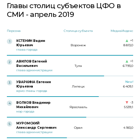
Главы столиц субъектов ЦФО в
СМИ - апрель 2019
Персона
Столица субъекта
МедиаИндекс
+1
КСТЕНИН Вадим
1
Юрьевич
Воронеж
8 813,0
глава города
+1
АВИЛОВ Евгений
2
Васильевич
Тула
6 793,0
глава администрации
New!
УВАРКИНА Евгения
3
Юрьевна
Липецк
6 409,1
врио главы города
-3
ВОЛКОВ Владимир
4
Михайлович
Ярославль
5 539,1
мэр города
МУРОМСКИЙ
5
Александр Сергеевич
Орел
4 183,0
глава администрации