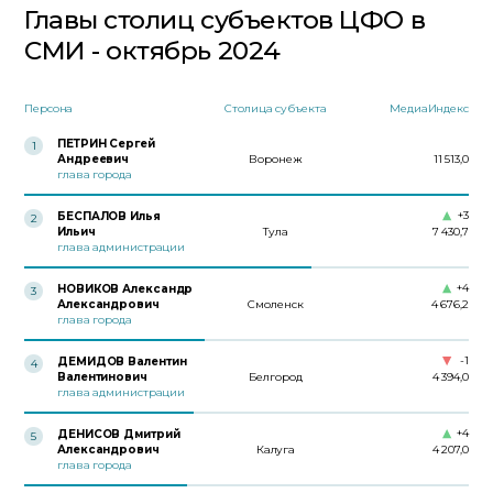
Главы столиц субъектов ЦФО в
СМИ - октябрь 2024
Персона
Столица субъекта
МедиаИндекс
ПЕТРИН Сергей
1
Андреевич
Воронеж
11 513,0
глава города
+3
БЕСПАЛОВ Илья
2
Ильич
Тула
7 430,7
глава администрации
+4
НОВИКОВ Александр
3
Александрович
Смоленск
4 676,2
глава города
-1
ДЕМИДОВ Валентин
4
Валентинович
Белгород
4 394,0
глава администрации
+4
ДЕНИСОВ Дмитрий
5
Александрович
Калуга
4 207,0
глава города