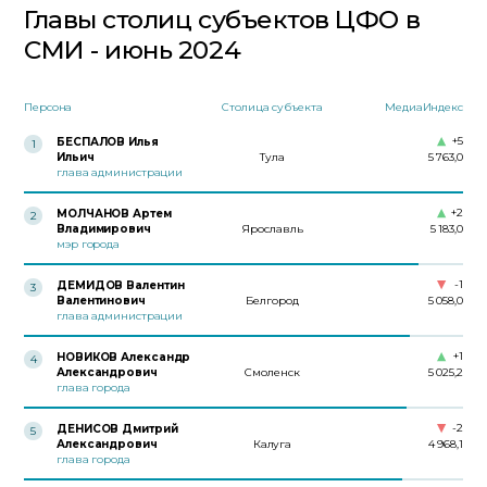
Главы столиц субъектов ЦФО в
СМИ - июнь 2024
Персона
Столица субъекта
МедиаИндекс
+5
БЕСПАЛОВ Илья
1
Ильич
Тула
5 763,0
глава администрации
+2
МОЛЧАНОВ Артем
2
Владимирович
Ярославль
5 183,0
мэр города
-1
ДЕМИДОВ Валентин
3
Валентинович
Белгород
5 058,0
глава администрации
+1
НОВИКОВ Александр
4
Александрович
Смоленск
5 025,2
глава города
-2
ДЕНИСОВ Дмитрий
5
Александрович
Калуга
4 968,1
глава города