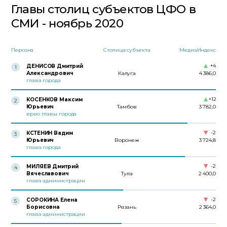
Главы столиц субъектов ЦФО в
СМИ - ноябрь 2020
Персона
Столица субъекта
МедиаИндекс
+4
ДЕНИСОВ Дмитрий
1
Александрович
Калуга
4 386,0
глава города
+12
КОСЕНКОВ Максим
2
Юрьевич
Тамбов
3 782,0
врио главы города
-2
КСТЕНИН Вадим
3
Юрьевич
Воронеж
3 724,8
глава города
-2
МИЛЯЕВ Дмитрий
4
Вячеславович
Тула
2 400,0
глава администрации
-2
СОРОКИНА Елена
5
Борисовна
Рязань
2 364,0
глава администрации