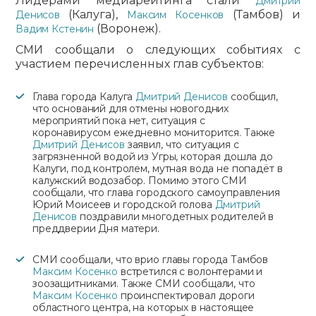
Лидерами медиарейтинга стали
Дмитрий
(Калуга),
(Тамбов) и
Денисов
Максим Косенков
(Воронеж).
Вадим Кстенин
СМИ сообщали о следующих событиях с
участием перечисленных глав субъектов:
Глава города Калуга
Дмитрий Денисов
сообщил,
что оснований для отмены новогодних
мероприятий пока нет, ситуация с
коронавирусом ежедневно мониторится. Также
Дмитрий Денисов
заявил, что ситуация с
загрязненной водой из Угры, которая дошла до
Калуги, под контролем, мутная вода не попадёт в
калужский водозабор. Помимо этого СМИ
сообщали, что глава городского самоуправления
Юрий Моисеев и городской голова
Дмитрий
Денисов
поздравили многодетных родителей в
преддверии Дня матери.
СМИ сообщали, что врио главы города Тамбов
Максим Косенко
встретился с волонтерами и
зоозащитниками. Также СМИ сообщали, что
Максим Косенко
проинспектировал дороги
областного центра, на которых в настоящее