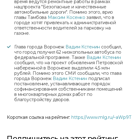
время ведутся ремонтные работы в рамках
нацпроекта "Безопасные и качественные
автомобильные дороги". Помимо этого, врио
главы Тамбова
Максим Косенко
заявил, что в
городе хотят привлекать к административной
ответственности водителей за парковку на
газоне.
Глава города Воронеж
Вадим Кстенин
сообщил,
что город получил 62 низкопольных автобуса по
федеральной программе. Также
Вадим Кстенин
сообщил, что на проект обновления Петровской
набережной в Воронеже выделили 4,5 млн
рублей. Помимо этого СМИ сообщали, что глава
города Воронеж
Вадим Кстенин
подписал
постановление, устанавливающее порядок
софинансирования собственниками помещений
в многоквартирных домах работ по
благоустройству дворов.
Короткая ссылка на рейтинг:
https://www.mlg.ru/~aWp9T
Подпишитесь на этот рейтинг