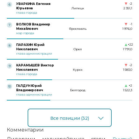
-2
УВАРКИНА Евгения
6
Юрьевна
Липецк
2 351,1
глава города
-1
ВОЛКОВ Владимир
7
Михайлович
Ярославль
1 976,0
мэр города
+22
ПАРАХИН Юрий
8
Николаевич
Орел
1 791,0
глава администрации
-2
КАРАМЫШЕВ Виктор
9
Николаевич
Курск
1 583,0
глава города
+2
ГАЛДУН Юрий
10
Владимирович
Белгород
1 522,3
глава администрации
Все позиции (32)
Комментарии