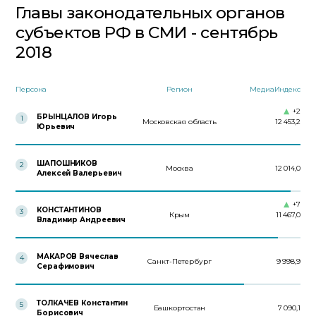
Главы законодательных органов
субъектов РФ в СМИ - сентябрь
2018
Персона
Регион
МедиаИндекс
+2
БРЫНЦАЛОВ Игорь
1
Московская область
12 453,2
Юрьевич
ШАПОШНИКОВ
2
Москва
12 014,0
Алексей Валерьевич
+7
КОНСТАНТИНОВ
3
Крым
11 467,0
Владимир Андреевич
МАКАРОВ Вячеслав
4
Санкт-Петербург
9 998,9
Серафимович
ТОЛКАЧЕВ Константин
5
Башкортостан
7 090,1
Борисович