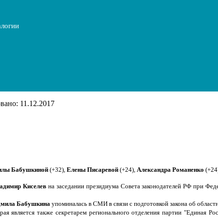
алогии
ано: 11.12.2017
лы Бабушкиной
(+32),
Елены Писаревой
(+24),
Александра Романенко
(+24
адимир Киселев
на заседании президиума Совета законодателей РФ при Фед
мила Бабушкина
упоминалась в СМИ в связи с подготовкой закона об облас
рая является также
секретарем регионального отделения партии "Единая Ро