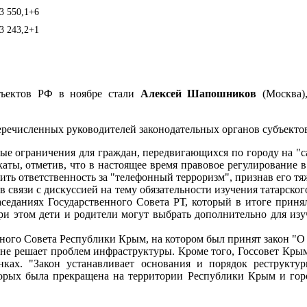
3 550,1
+6
3 243,2
+1
убъектов РФ в ноябре стали
Алексей Шапошников
(Москва
речисленных руководителей законодательных органов субъекто
ные ограничения для граждан, передвигающихся по городу на "
каты, отметив, что в настоящее время правовое регулирование в
ить ответственность за "телефонный терроризм", признав его т
 связи с дискуссией на тему обязательности изучения татарско
седаниях Государственного Совета РТ, который в итоге приня
 при этом дети и родители могут выбрать дополнительно для и
ного Совета Республики Крым, на котором был принят закон "О 
и не решает проблем инфраструктуры. Кроме того, Госсовет Кр
нках. "Закон устанавливает основания и порядок реструкту
торых была прекращена на территории Республики Крым и го