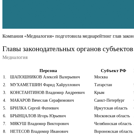
Компания «Медиалогия» подготовила медиарейтинг глав законо
Главы законодательных органов субъектов
Медиалогия
Персона
Субъект РФ
1
.
ШАПОШНИКОВ Алексей Валерьевич
Москва
2
.
МУХАМЕТШИН Фарид Хайруллович
Татарстан
3
.
КОНСТАНТИНОВ Владимир Андреевич
Крым
4
.
МАКАРОВ Вячеслав Серафимович
Санкт-Петербург
5
.
БРИЛКА Сергей Фатеевич
Иркутская область
6
.
БРЫНЦАЛОВ Игорь Юрьевич
Московская область
7
.
МЯКУШ Владимир Викторович
Челябинская область
8
.
НЕТЕСОВ Владимир Иванович
Воронежская область