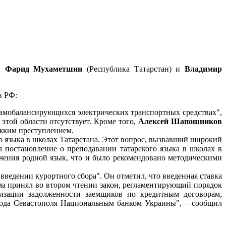
),
Фарид Мухаметшин
(Республика Татарстан) и
Владимир
в РФ:
самобалансирующихся электрических транспортных средствах",
 этой области отсутствует. Кроме того,
Алексей Шапошников
яжким преступлением.
го языка в школах Татарстана. Этот вопрос, вызвавший широкий
л постановление о преподавании татарского языка в школах в
зучения родной язык, что и было рекомендовано методическими
введении курортного сбора". Он отметил, что введенная ставка
ыма принял во втором чтении закон, регламентирующий порядок
ризации задолженности заемщиков по кредитным договорам,
рода Севастополя Национальным банком Украины", – сообщил