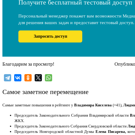
Получите бесплатный тестовый доступ
Персональный менеджер покажет вам возможности Меди
для решения ваших задач и предоставит тестовый доступ.
Запросить доступ
Благодарим за просмотр!
Опубликов
Самое заметное перемещение
Самые заметные повышения в рейтинге у
Владимира Киселева
(+41),
Людми
Председатель Законодательного Собрания Владимирской области
Вл
ЖКХ.
Председатель Законодательного Собрания Свердловской области
Люд
Председатель Новгородской областной Думы
Елена Писарева,
кото