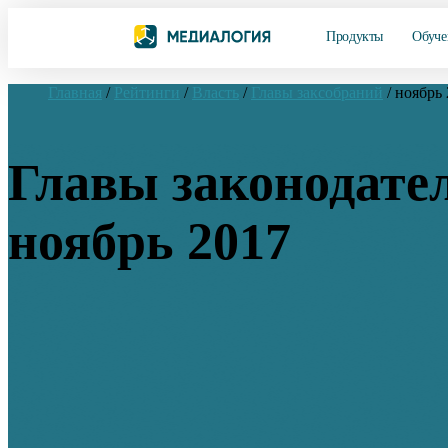
Продукты
Обуче
Главная
/
Рейтинги
/
Власть
/
Главы заксобраний
/
ноябрь 
Главы законодате
ноябрь 2017