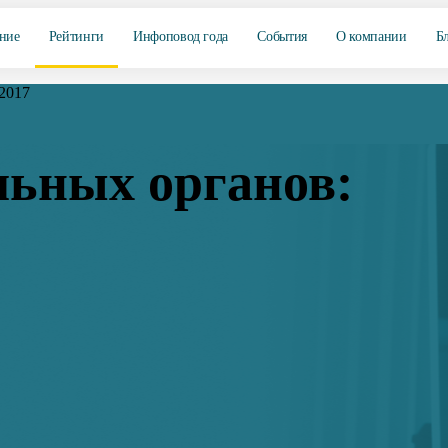
ние
Рейтинги
Инфоповод года
События
О компании
Б
2017
льных органов: