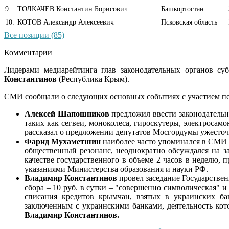
9
.
ТОЛКАЧЕВ Константин Борисович
Башкортостан
10
.
КОТОВ Александр Алексеевич
Псковская область
Все позиции (85)
Комментарии
Лидерами медиарейтинга глав законодательных органов с
Константинов
(Республика Крым).
СМИ сообщали о следующих основных событиях с участием пе
Алексей Шапошников
предложил ввести законодатель
таких как сегвеи, моноколеса, гироскутеры, электросамо
рассказал о предложении депутатов Мосгордумы ужесточ
Фарид Мухаметшин
наиболее часто упоминался в СМИ в
общественный резонанс, неоднократно обсуждался на за
качестве государственного в объеме 2 часов в неделю,
указаниями Министерства образования и науки РФ.
Владимир Константинов
провел заседание Государствен
сбора – 10 руб. в сутки – "совершенно символическая" 
списания кредитов крымчан, взятых в украинских ба
заключенным с украинскими банками, деятельность ко
Владимир Константинов.