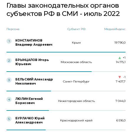
Главы законодательных органов
субъектов РФ в СМИ - июль 2022
Персона
Субъект РФ
МедиаИндекс
КОНСТАНТИНОВ
1
Крым
19 790,0
Владимир Андреевич
+1
БРЫНЦАЛОВ Игорь
2
Московская область
14 175,1
Юрьевич
-1
БЕЛЬСКИЙ Александр
3
Санкт-Петербург
7 407,7
Николаевич
ЛЮЛИН Евгений
4
Нижегородская область
7 044,0
Борисович
БУРЛАЧКО Юрий
5
Краснодарский край
6 516,0
Александрович