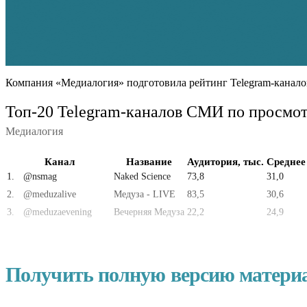
Компания «Медиалогия» подготовила рейтинг Telegram-канало
Топ-20 Telegram-каналов СМИ по просмот
Медиалогия
Канал
Название
Аудитория, тыс.
Среднее
1
.
@nsmag
Naked Science
73,8
31,0
2
.
@meduzalive
Медуза - LIVE
83,5
30,6
3
.
@meduzaevening
Вечерняя Медуза
22,2
24,9
Получить полную версию матери