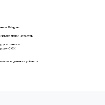
анала Telegram.
иковано менее 10 постов.
ругих каналов.
одному СМИ.
момент подготовки рейтинга.