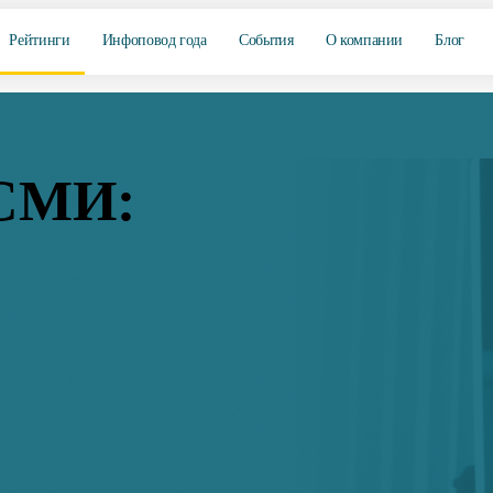
Рейтинги
Инфоповод года
События
О компании
Блог
 СМИ: