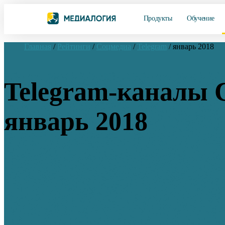
Продукты
Обучение
Главная
/
Рейтинги
/
Соцмедиа
/
Telegram
/
январь 2018
Telegram-каналы
январь 2018