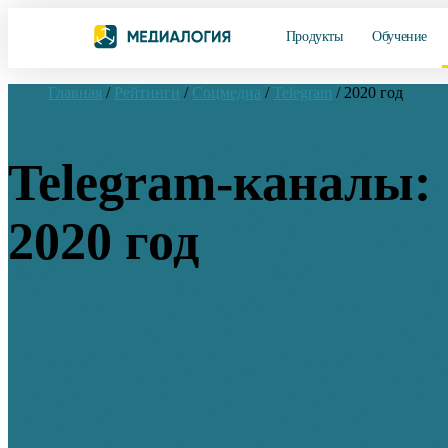
Продукты
Обучение
Главная
/
Рейтинги
/
Соцмедиа
/
Telegram
/
2020 год
Telegram-каналы:
2020 год