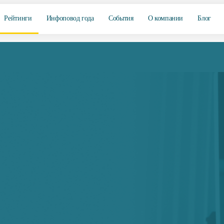
Рейтинги
Инфоповод года
События
О компании
Блог