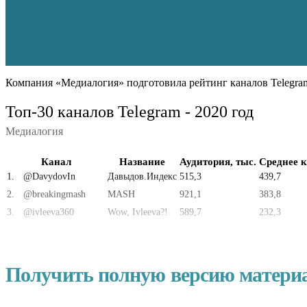
Компания «Медиалогия» подготовила рейтинг каналов Telegra
Топ-30 каналов Telegram - 2020 год
Медиалогия
Канал
Название
Аудитория, тыс.
Среднее к
1
.
@DavydovIn
Давыдов.Индекс
515,3
439,7
2
.
@breakingmash
MASH
921,1
383,8
3
.
@ivleeva360
Wow, Ivleeva?!
589,7
232,3
Получить полную версию матери