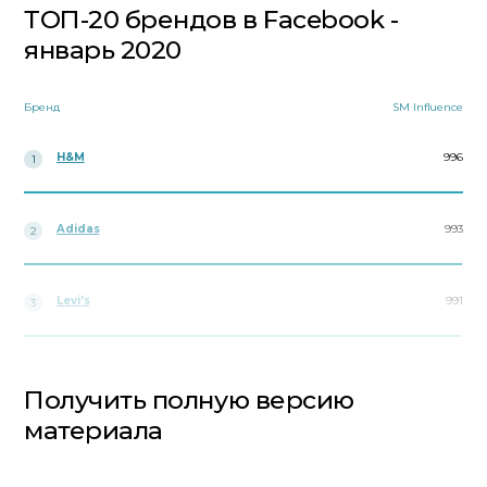
ТОП-20 брендов в Facebook -
январь 2020
Бренд
SM Influence
H&M
996
1
Adidas
993
2
Levi's
991
3
Получить полную версию
материала