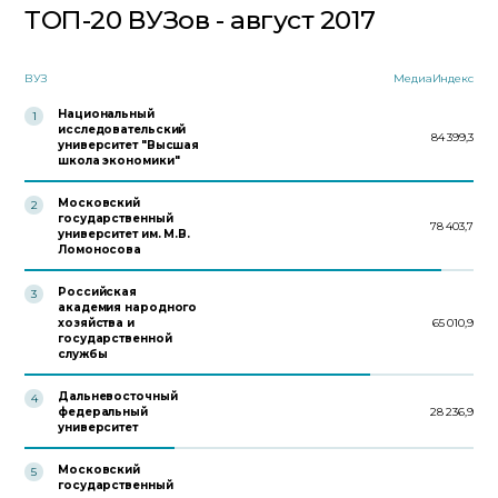
ТОП-20 ВУЗов - август 2017
ВУЗ
МедиаИндекс
Национальный
1
исследовательский
84 399,3
университет "Высшая
школа экономики"
Московский
2
государственный
78 403,7
университет им. М.В.
Ломоносова
Российская
3
академия народного
хозяйства и
65 010,9
государственной
службы
Дальневосточный
4
федеральный
28 236,9
университет
Московский
5
государственный