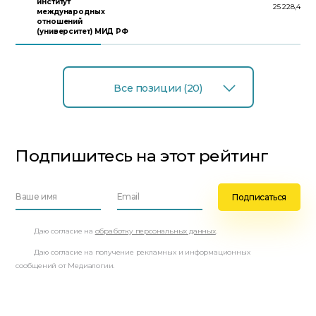
институт
25 228,4
международных
отношений
(университет) МИД РФ
Все позиции (20)
Подпишитесь на этот рейтинг
Даю согласие на
обработку персональных данных
.
Даю согласие на получение рекламных и информационных
сообщений от Медиалогии.