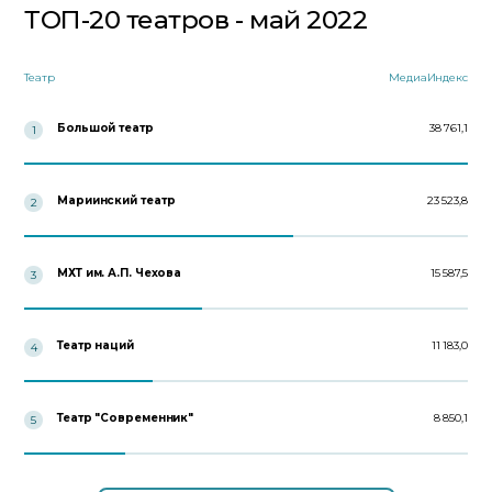
ТОП-20 театров - май 2022
Театр
МедиаИндекс
Большой театр
38 761,1
1
Мариинский театр
23 523,8
2
МХТ им. А.П. Чехова
15 587,5
3
Театр наций
11 183,0
4
Театр "Современник"
8 850,1
5