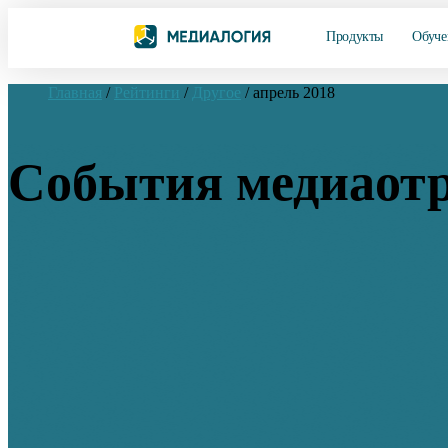
Продукты
Обуче
Главная
/
Рейтинги
/
Другое
/
апрель 2018
События медиаотр