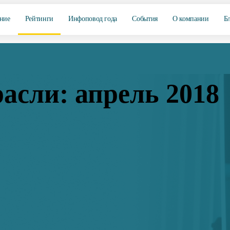
ние
Рейтинги
Инфоповод года
События
О компании
Б
асли: апрель 2018