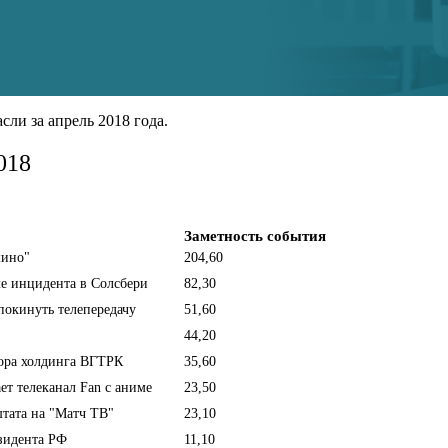
ли за апрель 2018 года.
018
Заметность события
шино"
204,60
ле инцидента в Солсбери
82,30
окинуть телепередачу
51,60
44,20
ора холдинга ВГТРК
35,60
т телеканал Fan с аниме
23,50
тата на "Матч ТВ"
23,10
зидента РФ
11,10