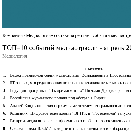
Компания «Медиалогия» составила рейтинг событий медиаотрас
ТОП–10 событий медиаотрасли - апрель 2
Медиалогия
Событие
1
.
Выход премьерной серии мультфильма "Возвращение в Простоква
2
.
RT заявил, что редакционная политика телеканала не менялась пос
3
.
Ведущий программы "В мире животных" Николай Дроздов решил п
4
.
Российские журналисты попали под обстрел в Сирии
5
.
Андрей Кондрашов стал первым заместителем генерального директ
6
.
Компания "Цифровое телевидение" ВГТРК и "Ростелекома" запускае
7
.
Газпром-медиа опроверг информацию о глобальных сокращениях ш
8
.
Совфед назвал 10 СМИ, которые пытались вмешаться в выборы пре