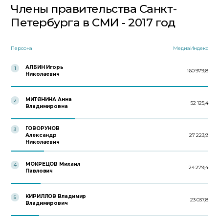
Члены правительства Санкт-
Петербурга в СМИ - 2017 год
Персона
МедиаИндекс
АЛБИН Игорь
1
160 979,8
Николаевич
МИТЯНИНА Анна
2
52 125,4
Владимировна
ГОВОРУНОВ
3
Александр
27 223,9
Николаевич
МОКРЕЦОВ Михаил
4
24 279,4
Павлович
КИРИЛЛОВ Владимир
5
23 037,8
Владимирович