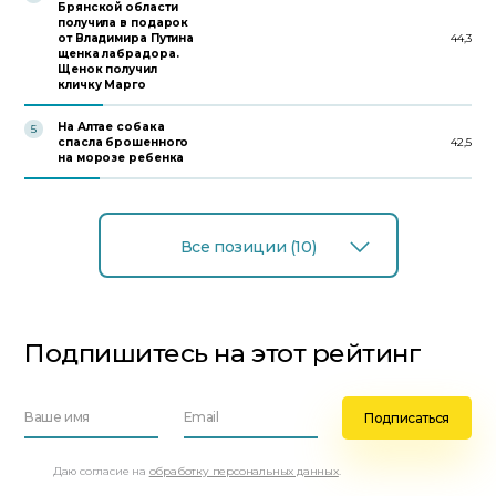
Брянской области
получила в подарок
от Владимира Путина
44,3
щенка лабрадора.
Щенок получил
кличку Марго
На Алтае собака
5
спасла брошенного
42,5
на морозе ребенка
Все позиции (10)
Подпишитесь на этот рейтинг
Даю согласие на
обработку персональных данных
.