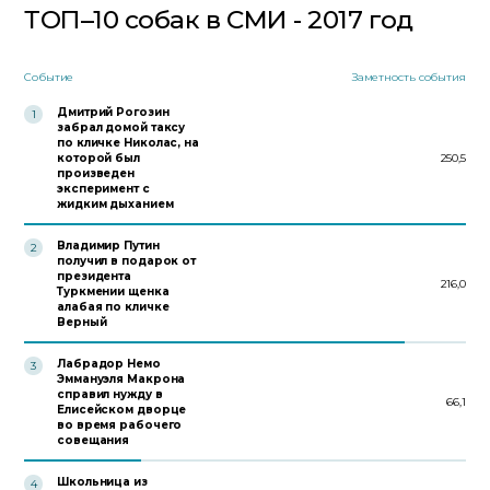
ТОП–10 собак в СМИ - 2017 год
Событие
Заметность события
Дмитрий Рогозин
1
забрал домой таксу
по кличке Николас, на
которой был
250,5
произведен
эксперимент с
жидким дыханием
Владимир Путин
2
получил в подарок от
президента
216,0
Туркмении щенка
алабая по кличке
Верный
Лабрадор Немо
3
Эммануэля Макрона
справил нужду в
66,1
Елисейском дворце
во время рабочего
совещания
Школьница из
4