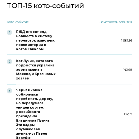
ТОП-15 кото-событий
Кото-событие
Заметность события
РЖД вносят ряд
1
новшеств в систему
перевозок животных
1 987,56
после истории с
котом Твиксом
Кот Лучик, которого
2
подростки украли из
зоомагазина в
140,68
Москве, обрел новых
хозяев
Черная кошка
3
собиралась
перебежать дорогу,
но передумала,
увидев кортеж
российского
84,97
президента
Владимира Путина.
Эти кадры
опубликовал
журналист Павел
Зарубин