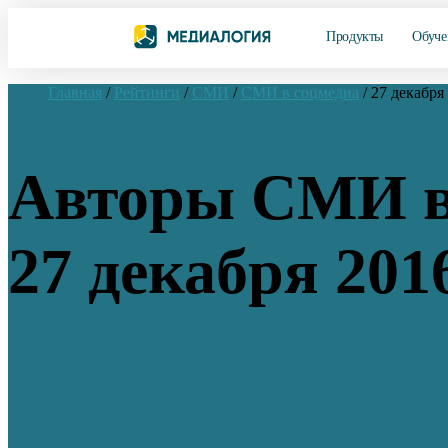
Продукты
Обуче
Главная
/
Рейтинги
/
СМИ
/
СМИ в соцмедиа
/
27 декабря
Авторы СМИ в
27 декабря 201