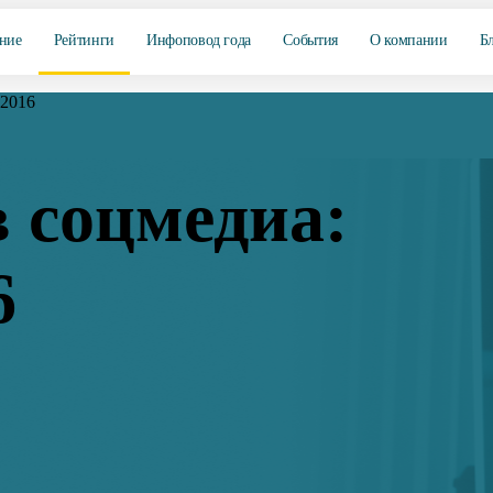
ние
Рейтинги
Инфоповод года
События
О компании
Б
 2016
 соцмедиа:
6