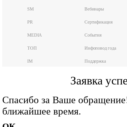
SM
Вебинары
PR
Сертификация
MEDIA
События
ТОП
Инфоповод года
IM
Поддержка
Заявка усп
Cпасибо за Ваше обращение
ближайшее время.
ОК