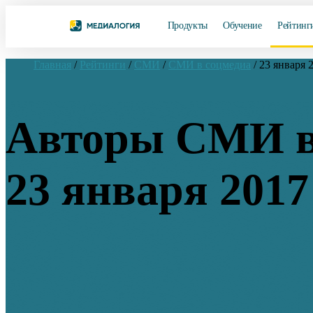
Продукты
Обучение
Рейтинг
Главная
/
Рейтинги
/
СМИ
/
СМИ в соцмедиа
/
23 января 
Авторы СМИ в
23 января 2017