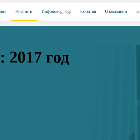
ние
Рейтинги
Инфоповод года
События
О компании
Б
 2017 год