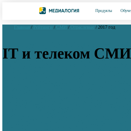
Продукты
Обуче
Главная
/
Рейтинги
/
СМИ
/
Отраслевые
/
2017 год
IT и телеком СМИ: