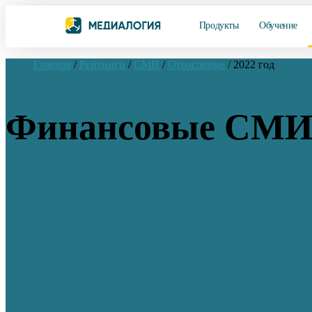
Продукты
Обучение
Главная
/
Рейтинги
/
СМИ
/
Отраслевые
/
2022 год
Финансовые СМИ: