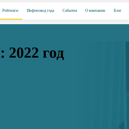
Рейтинги
Инфоповод года
События
О компании
Блог
 2022 год