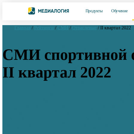
Продукты
Обучение
Главная
/
Рейтинги
/
СМИ
/
Отраслевые
/
II квартал 2022
СМИ спортивной 
II квартал 2022