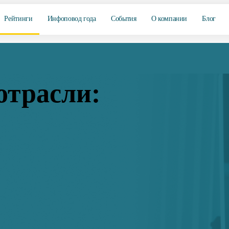
Рейтинги
Инфоповод года
События
О компании
Блог
отрасли: