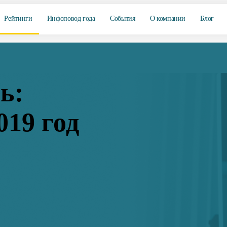
Рейтинги
Инфоповод года
События
О компании
Блог
ь:
019 год