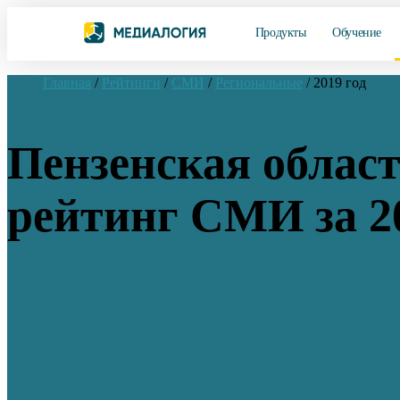
Продукты
Обучение
Главная
/
Рейтинги
/
СМИ
/
Региональные
/
2019 год
Пензенская област
рейтинг СМИ за 2