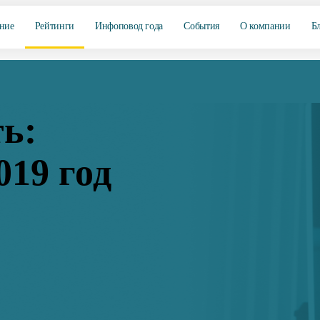
ние
Рейтинги
Инфоповод года
События
О компании
Б
ь:
019 год