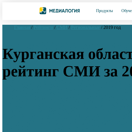
Продукты
Обуче
Главная
/
Рейтинги
/
СМИ
/
Региональные
/
2019 год
Курганская област
рейтинг СМИ за 2