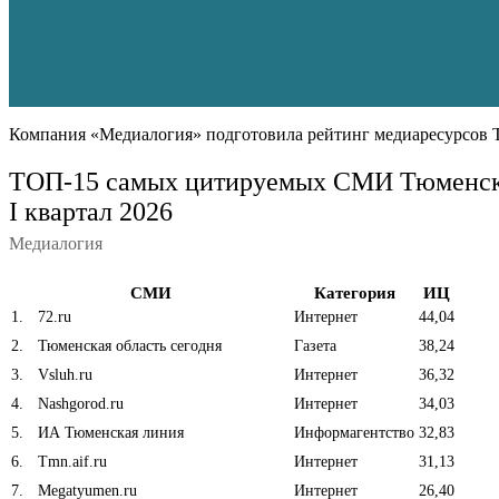
Компания «Медиалогия» подготовила рейтинг медиаресурсов Тю
ТОП-15 самых цитируемых СМИ Тюменско
I квартал 2026
Медиалогия
СМИ
Категория
ИЦ
1
.
72.ru
Интернет
44,04
2
.
Тюменская область сегодня
Газета
38,24
3
.
Vsluh.ru
Интернет
36,32
4
.
Nashgorod.ru
Интернет
34,03
5
.
ИА Тюменская линия
Информагентство
32,83
6
.
Tmn.aif.ru
Интернет
31,13
7
.
Megatyumen.ru
Интернет
26,40