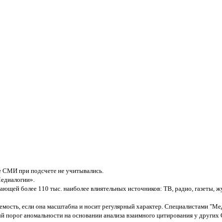
 СМИ при подсчете не учитывались.
едиалогии».
ющей более 110 тыс. наиболее влиятельных источников: ТВ, радио, газеты, 
емость, если она масштабна и носит регулярный характер. Специалистами "Ме
й порог аномальности на основании анализа взаимного цитирования у други