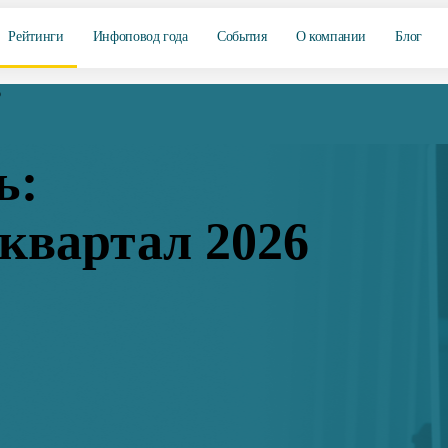
Рейтинги
Инфоповод года
События
О компании
Блог
6
ь:
квартал 2026