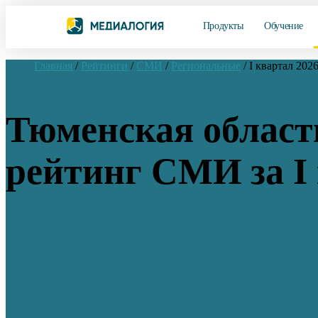
Продукты
Обучение
Главная
/
Рейтинги
/
СМИ
/
Региональные
/
I квартал 202
Тюменская област
рейтинг СМИ за I 