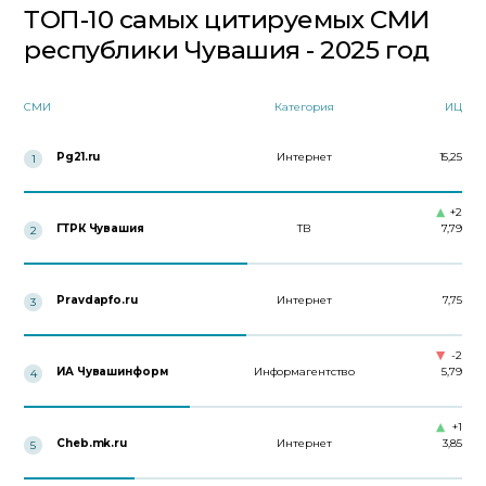
ТОП-10 самых цитируемых СМИ
республики Чувашия - 2025 год
СМИ
Категория
ИЦ
Pg21.ru
Интернет
15,25
1
+2
ГТРК Чувашия
ТВ
7,79
2
Pravdapfo.ru
Интернет
7,75
3
-2
ИА Чувашинформ
Информагентство
5,79
4
+1
Cheb.mk.ru
Интернет
3,85
5