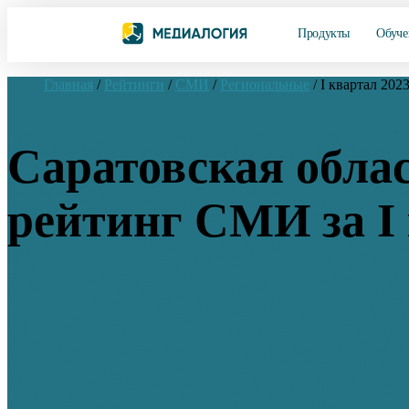
Продукты
Обуче
Главная
/
Рейтинги
/
СМИ
/
Региональные
/
I квартал 202
Саратовская облас
рейтинг СМИ за I 