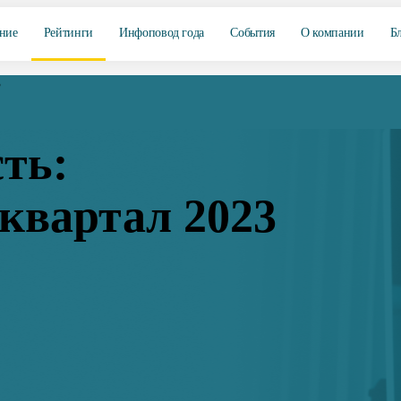
ние
Рейтинги
Инфоповод года
События
О компании
Б
3
ть:
квартал 2023