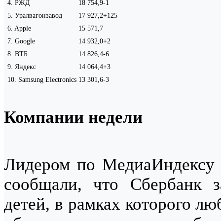
4
.
РЖД
18 754,9
-1
5
.
Уралвагонзавод
17 927,2
+125
6
.
Apple
15 571,7
7
.
Google
14 932,0
+2
8
.
ВТБ
14 826,4
-6
9
.
Яндекс
14 064,4
+3
10
.
Samsung Electronics
13 301,6
-3
Компании недели
Лидером по МедиаИндексу 
сообщали, что Сбербанк з
детей, в рамках которого л