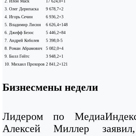
2
.
Илон Маск
17 624,0
+1
3
.
Олег Дерипаска
9 678,7
+2
4
.
Игорь Сечин
6 936,2
+3
5
.
Владимир Лисин
6 626,4
+148
6
.
Джефф Безос
5 446,2
+84
7
.
Андрей Коболев
5 398,0
-5
8
.
Роман Абрамович
5 082,0
+4
9
.
Билл Гейтс
3 948,2
+1
10
.
Михаил Прохоров
2 841,2
+121
Бизнесмены недели
Лидером по МедиаИндек
Алексей Миллер заявил