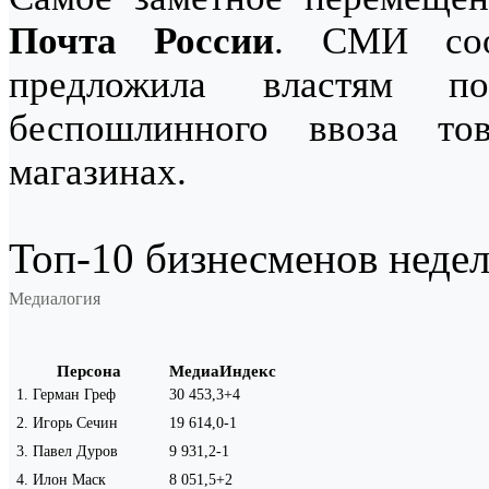
Почта России
. СМИ соо
предложила властям п
беспошлинного ввоза то
магазинах.
Топ-10 бизнесменов недели
Медиалогия
Персона
МедиаИндекс
1
.
Герман Греф
30 453,3
+4
2
.
Игорь Сечин
19 614,0
-1
3
.
Павел Дуров
9 931,2
-1
4
.
Илон Маск
8 051,5
+2