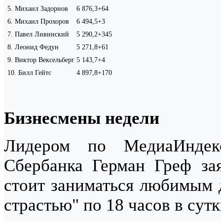
5
.
Михаил Задорнов
6 876,3
+64
6
.
Михаил Прохоров
6 494,5
+3
7
.
Павел Ливинский
5 290,2
+345
8
.
Леонид Федун
5 271,8
+61
9
.
Виктор Вексельберг
5 143,7
+4
10
.
Билл Гейтс
4 897,8
+170
Бизнесмены недели
Лидером по МедиаИнде
Сбербанка Герман Греф за
стоит заниматься любимым 
страстью" по 18 часов в сут