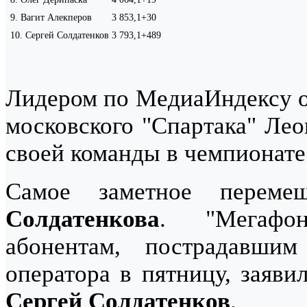
9
.
Вагит Алекперов
3 853,1
+30
10
.
Сергей Солдатенков
3 793,1
+489
Лидером по МедиаИндексу 
московского "Спартака" Ле
своей команды в чемпионате
Самое заметное перем
Солдатенкова
. "Мегафон
абонентам, пострадавши
оператора в пятницу, заяви
Сергей Солдатенков
.