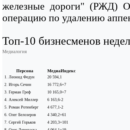
железные дороги" (РЖД) О
операцию по удалению аппе
Топ-10 бизнесменов недели
Медиалогия
Персона
МедиаИндекс
1
.
Леонид Федун
20 594,1
2
.
Игорь Сечин
16 772,6
+7
3
.
Герман Греф
10 165,0
+7
4
.
Алексей Миллер
6 163,6
-2
5
.
Роман Ротенберг
4 677,1
-2
6
.
Олег Белозеров
4 340,2
+61
7
.
Сергей Горьков
4 203,3
+101
8
.
Олег Дерипаска
4 064,1
+19