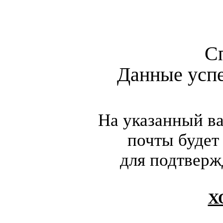
С
Данные усп
На указанный в
почты будет
для подтверж
Х