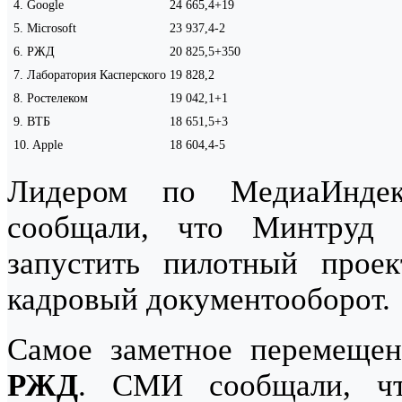
4
.
Google
24 665,4
+19
5
.
Microsoft
23 937,4
-2
6
.
РЖД
20 825,5
+350
7
.
Лаборатория Касперского
19 828,2
8
.
Ростелеком
19 042,1
+1
9
.
ВТБ
18 651,5
+3
10
.
Apple
18 604,4
-5
Лидером по МедиаИнде
сообщали, что
Минтруд 
запустить пилотный прое
кадровый документооборот.
Самое заметное перемещен
РЖД
. СМИ сообщали, чт