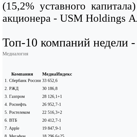
(15,2% уставного капитала)
акционера - USM Holdings 
Топ-10 компаний недели - 
Медиалогия
Компания
МедиаИндекс
1
.
Сбербанк России
33 652,6
2
.
РЖД
30 186,8
3
.
Газпром
28 126,1
+1
4
.
Роснефть
26 952,7
-1
5
.
Ростелеком
22 516,3
+2
6
.
ВТБ
20 412,7
-1
7
.
Apple
19 847,9
-1
8
.
Мегафон
18 296,6
+25