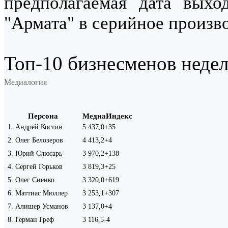
предполагаемая дата выхо
"Армата" в серийное произво
Топ-10 бизнесменов недели
Медиалогия
Персона
МедиаИндекс
1
.
Андрей Костин
5 437,0
+35
2
.
Олег Белозеров
4 413,2
+4
3
.
Юрий Слюсарь
3 970,2
+138
4
.
Сергей Горьков
3 819,3
+25
5
.
Олег Сиенко
3 320,0
+619
6
.
Маттиас Мюллер
3 253,1
+307
7
.
Алишер Усманов
3 137,0
+4
8
.
Герман Греф
3 116,5
-4