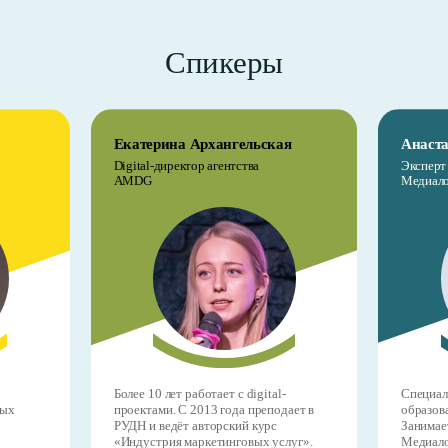
Спикеры
Екатерина Архангельская
Анаста
Digital-директор агентства
Эксперт 
AMDG
Медиало
Более 10 лет работает с digital-
Специал
ных
проектами. С 2013 года преподает в
образов
РУДН и ведёт авторский курс
Занимае
«Индустрия маркетинговых услуг».
Медиало