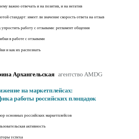
ему важно отвечать и на позитив, и на негатив
отой стандарт: имеет ли значение скорость ответа на отзыв
 упростить работу с отзывами: регламент общения
бки в работе с отзывами
ки и как их распознать
рина Архангельская
агентство AMDG
ижение на маркетплейсах:
фика работы российских площадок
ор основных российских маркетплейсов
ьзовательская активность
кторы успеха