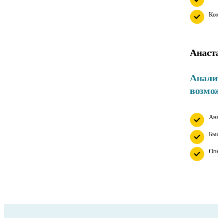
Ко
Анаст
Анали
возмо
Ана
Быс
Опе