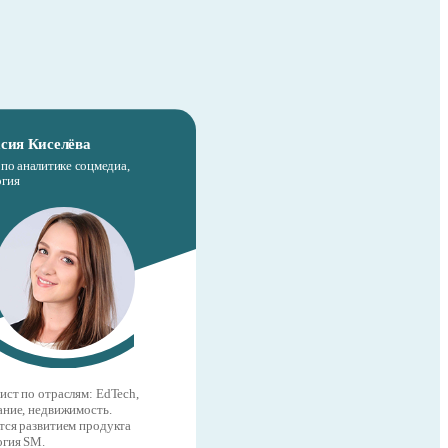
сия Киселёва
по аналитике соцмедиа,
гия
ист по отраслям: EdTech,
ание, недвижимость.
тся развитием продукта
гия SM.