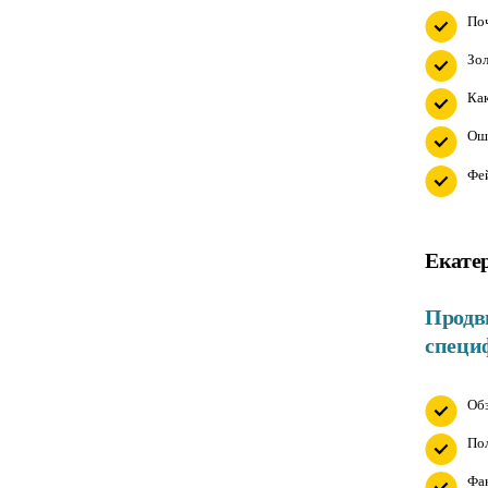
Поч
Зол
Как
Оши
Фей
Екате
Продв
специ
Обз
Пол
Фа