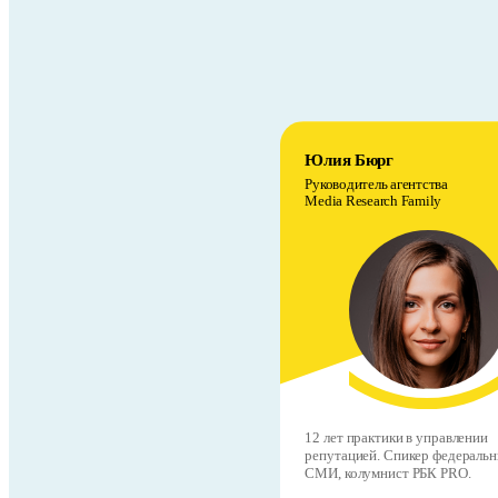
Юлия Бюрг
Руководитель агентства
Media Research Family
12 лет практики в управлении
репутацией. Спикер федераль
СМИ, колумнист РБК PRO.