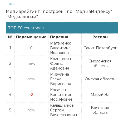
года.
Медиарейтинг построен по МедиаИндексу*
"Медиалогии".
ТОП-50 сенаторов
№
Перемещение
Персона
Регион
Матвиенко
1
0
Валентина
Санкт-Петербург
Ивановна
Клинцевич
Смоленская
2
new
Франц
область
Адамович
Мизулина
3
new
Елена
Омская область
Борисовна
Косачев
4
-2
Константин
Марий Эл
Иосифович
Калашников
Брянская
5
new
Сергей
область
Вячеславович