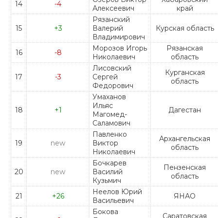
14
-4
Алексеевич
край
Рязанский
15
+3
Валерий
Курская область
Владимирович
Морозов Игорь
Рязанская
16
-8
Николаевич
область
Лисовский
Курганская
17
-3
Сергей
область
Федорович
Умаханов
Ильяс
18
+1
Дагестан
Магомед-
Саламович
Павленко
Архангельская
19
new
Виктор
область
Николаевич
Бочкарев
Пензенская
20
new
Василий
область
Кузьмич
Неелов Юрий
21
+26
ЯНАО
Васильевич
Бокова
Саратовская