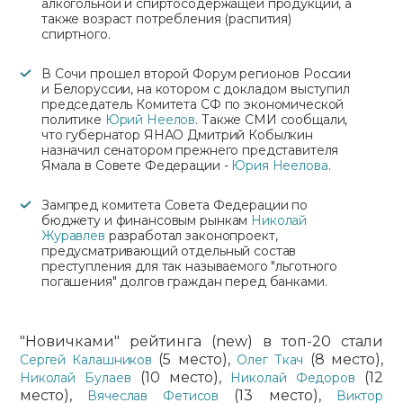
алкогольной и спиртосодержащей продукции, а
также возраст потребления (распития)
спиртного.
В Сочи прошел второй Форум регионов России
и Белоруссии, на котором с докладом выступил
председатель Комитета СФ по экономической
политике
Юрий Неелов
. Также СМИ сообщали,
что губернатор ЯНАО Дмитрий Кобылкин
назначил сенатором прежнего представителя
Ямала в Совете Федерации -
Юрия Неелова
.
Зампред комитета Совета Федерации по
бюджету и финансовым рынкам
Николай
Журавлев
разработал законопроект,
предусматривающий отдельный состав
преступления для так называемого "льготного
погашения" долгов граждан перед банками.
"Новичками" рейтинга (new) в топ-20 стали
(5 место),
(8 место),
Сергей Калашников
Олег Ткач
(10 место),
(12
Николай Булаев
Николай Федоров
место),
(13 место),
Вячеслав Фетисов
Виктор