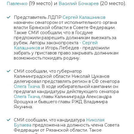
(19 место) и
(20 место).
Павленко
Василий Бочкарев
Представитель ЛДПР
Сергей Калашников
назначен сенатором от исполнительного органа
власти Брянской области в Совете Федерации.
Также СМИ сообщали, что в Госдуме
предложили разрешить должникам выезжать за
рубеж. Авторы законопроекта
- Сергей
Калашников
и Игорь Лебедев - предложили
забрать у приставов право закрывать должникам
возможность покидать родину.
СМИ сообщали, что губернатор
Калининградской области Николай Цуканов
делегировал представлять регион в СФ сенатора
Олега Ткача
. В ходе избирательной кампании он
предлагал кандидатуры действующего сенатора
Олега Ткача
, главы Калининграда Александра
Ярошука и бывшего главы РЖД Владимира
Якунина.
СМИ сообщали, что кандидатура
Николая
Булаева
предложена на должность члена Совета
Федерации от Рязанской области. Такое