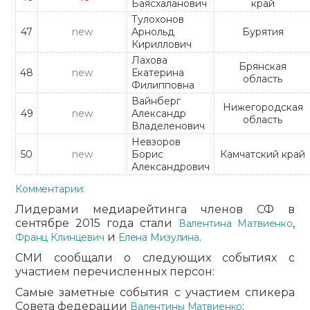
Баясхаланович
край
Тулохонов
47
new
Арнольд
Бурятия
Кириллович
Лахова
Брянская
48
new
Екатерина
область
Филипповна
Вайнберг
Нижегородская
49
new
Александр
область
Владеленович
Невзоров
50
new
Борис
Камчатский край
Александрович
Комментарии:
Лидерами медиарейтинга членов СФ в
сентябре 2015 года стали
,
Валентина Матвиенко
и
.
Франц Клинцевич
Елена Мизулина
СМИ сообщали о следующих событиях с
участием перечисленных персон:
Самые заметные события с участием спикера
Совета федерации
:
Валентины Матвиенко