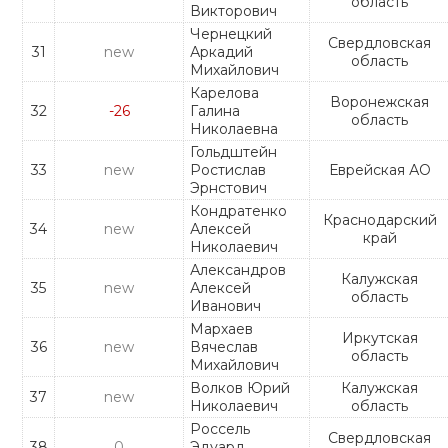
область
Викторович
Чернецкий
Свердловская
31
new
Аркадий
область
Михайлович
Карелова
Воронежская
32
-26
Галина
область
Николаевна
Гольдштейн
33
new
Ростислав
Еврейская АО
Эрнстович
Кондратенко
Краснодарский
34
new
Алексей
край
Николаевич
Александров
Калужская
35
new
Алексей
область
Иванович
Мархаев
Иркутская
36
new
Вячеслав
область
Михайлович
Волков Юрий
Калужская
37
new
Николаевич
область
Россель
Свердловская
38
0
Эдуард