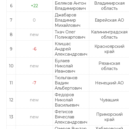
Беляков Антон
Владимирская
6
+22
Владимирович
область
Джабаров
7
0
Владимир
Еврейская АО
Михайлович
Ткач Олег
Калининградская
8
new
Поликарпович
область
Клишас
Красноярский
9
-6
Андрей
край
Александрович
Булаев
Рязанская
10
new
Николай
область
Иванович
Тюльпанов
11
-7
Вадим
Ненецкий АО
Альбертович
Федоров
12
new
Николай
Чувашия
Васильевич
Фетисов
Приморский
13
new
Вячеслав
край
Александрович
Озеров Виктор
Хабаровский