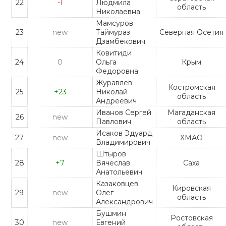
22
-1
Людмила
область
Николаевна
Мамсуров
23
new
Таймураз
Северная Осетия
Дзамбекович
Ковитиди
24
0
Ольга
Крым
Федоровна
Журавлев
Костромская
25
+23
Николай
область
Андреевич
Иванов Сергей
Магаданская
26
new
Павлович
область
Исаков Эдуард
27
new
ХМАО
Владимирович
Штыров
28
+7
Вячеслав
Саха
Анатольевич
Казаковцев
Кировская
29
new
Олег
область
Александрович
Бушмин
Ростовская
30
new
Евгений