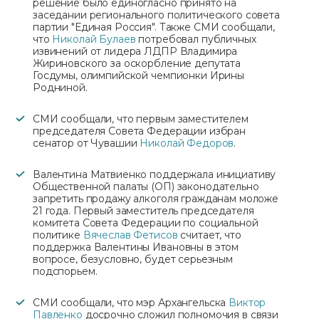
решение было единогласно принято на
заседании регионального политического совета
партии "Единая Россия". Также СМИ сообщали,
что
Николай Булаев
потребовал публичных
извинений от лидера ЛДПР Владимира
Жириновского за оскорбление депутата
Госдумы, олимпийской чемпионки Ирины
Родниной.
СМИ сообщали, что первым заместителем
председателя Совета Федерации избран
сенатор от Чувашии
Николай Федоров
.
Валентина Матвиенко поддержала инициативу
Общественной палаты (ОП) законодательно
запретить продажу алкоголя гражданам моложе
21 года. Первый заместитель председателя
комитета Совета Федерации по социальной
политике
Вячеслав Фетисов
считает, что
поддержка Валентины Ивановны в этом
вопросе, безусловно, будет серьезным
подспорьем.
СМИ сообщали, что мэр Архангельска
Виктор
Павленко
досрочно сложил полномочия в связи