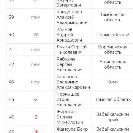
область
Эргартович
Кондратьев
Тамбовская
39
new
Алексей
область
Владимирович
Климов
40
-24
Андрей
Пермский край
Аркадьевич
Лукин Сергей
Воронежская
41
new
Николаевич
область
Рябухин
Ульяновская
42
new
Сергей
область
Николаевич
Торлопов
43
new
Владимир
Коми
Александрович
Чернышев
44
-2
Игорь
Томская область
Николаевич
Жиряков
Забайкальский
45
-2
Степан
край
Михайлович
Жамсуев Баир
Забайкальский
46
-16