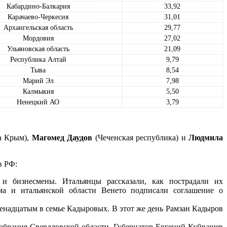
Кабардино-Балкария
33,92
Карачаево-Черкесия
31,01
Архангельская область
29,77
Мордовия
27,02
Ульяновская область
21,09
Республика Алтай
9,79
Тыва
8,54
Марий Эл
7,98
Калмыкия
5,50
Ненецкий АО
3,79
а Крым),
Магомед Даудов
(Чеченская республика) и
Людмила
в РФ:
и бизнесмены. Итальянцы рассказали, как пострадали их
ма и итальянской области Венето подписали соглашение о
венадцатым в семье Кадыровых. В этот же день Рамзан Кадыров
Собрания Свердловской области. Губернатор Евгений Куйвашев