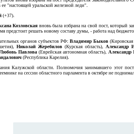
 ее "настоящей уральской железной леди".
ой
(+37).
ксана Козловская
вновь была избрана на свой пост, который з
я предстоит решать новому составу думы, - работа над бюджетом
ательных органов субъектов РФ:
Владимир Быков
(Кировская 
шетия),
Николай Жеребилов
(Курская область),
Александр 
Любовь Павлова
(Еврейская автономная область),
Александр 
андалович
(Республика Карелия).
брания Калужской области. Полномочия занимавшего этот по
еемнике на сессии областного парламента в октябре не поднимал