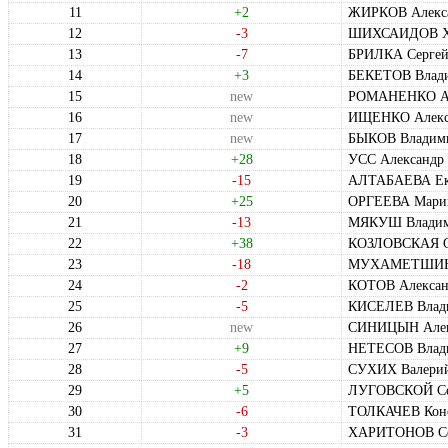
11
+2
ЖИРКОВ Алекса
12
-3
ШИХСАИДОВ Хи
13
-7
БРИЛКА Сергей
14
+3
БЕКЕТОВ Влади
15
new
РОМАНЕНКО Але
16
new
ИЩЕНКО Алекса
17
new
БЫКОВ Владими
18
+28
УСС Александр
19
-15
АЛТАБАЕВА Ека
20
+25
ОРГЕЕВА Марин
21
-13
МЯКУШ Владим
22
+38
КОЗЛОВСКАЯ Ок
23
-18
МУХАМЕТШИН Ф
24
-2
КОТОВ Алексан
25
-5
КИСЕЛЕВ Влади
26
new
СИНИЦЫН Алек
27
+9
НЕТЕСОВ Влад
28
-5
СУХИХ Валерий
29
+5
ЛУГОВСКОЙ Се
30
-6
ТОЛКАЧЕВ Конс
31
-3
ХАРИТОНОВ Сер