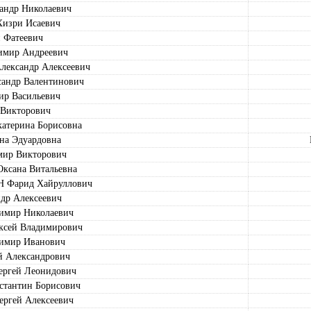
ндр Николаевич
зри Исаевич
 Фатеевич
мир Андреевич
ксандр Алексеевич
ндр Валентинович
р Васильевич
 Викторович
терина Борисовна
а Эдуардовна
ир Викторович
сана Витальевна
арид Хайруллович
др Алексеевич
мир Николаевич
сей Владимирович
имир Иванович
 Александрович
ргей Леонидович
тантин Борисович
гей Алексеевич