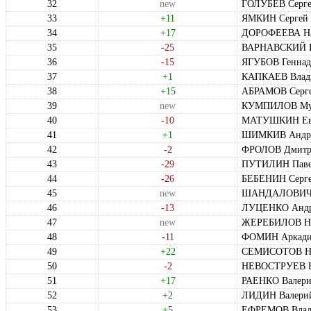
32
new
ГОЛУБЕВ Серге
33
+11
ЯМКИН Сергей
34
+17
ДОРОФЕЕВА На
35
-25
ВАРНАВСКИЙ В
36
-15
ЯГУБОВ Геннад
37
+1
КАПКАЕВ Влади
38
+15
АБРАМОВ Серге
39
new
КУМПИЛОВ Мур
40
-10
МАТУШКИН Евг
41
+1
ШИМКИВ Андре
42
-2
ФРОЛОВ Дмитр
43
-29
ПУТИЛИН Паве
44
-26
БЕБЕНИН Серге
45
new
ШАНДАЛОВИЧ Э
46
-13
ЛУЦЕНКО Андр
47
new
ЖЕРЕБИЛОВ Ни
48
-11
ФОМИН Аркадий
49
+22
СЕМИСОТОВ Ни
50
-2
НЕВОСТРУЕВ В
51
+17
РАЕНКО Валери
52
+2
ЛИДИН Валерий
53
+5
ЕФРЕМОВ Влад