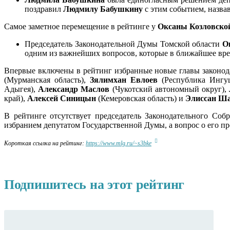
поздравил
Людмилу Бабушкину
с этим событием, назвав
Самое заметное перемещение в рейтинге у
Оксаны Козловск
Председатель Законодательной Думы Томской области
О
одним из важнейших вопросов, которые в ближайшее врем
Впервые включены в рейтинг избранные новые главы законод
(Мурманская область),
Зялимхан Евлоев
(Республика Ингу
Адыгея),
Александр Маслов
(Чукотский автономный округ),
край),
Алексей Синицын
(Кемеровская область) и
Элиссан Ш
В рейтинге отсутствует председатель Законодательного Со
избранием депутатом Государственной Думы, а вопрос о его пр
Короткая ссылка на рейтинг:
https://www.mlg.ru/~s3bke
Подпишитесь на этот рейтинг