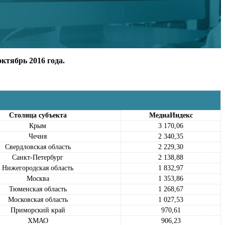
ктябрь 2016 года.
Столица субъекта
МедиаИндекс
Крым
3 170,06
Чечня
2 340,35
Свердловская область
2 229,30
Санкт-Петербург
2 138,88
Нижегородская область
1 832,97
Москва
1 353,86
Тюменская область
1 268,67
Московская область
1 027,53
Приморский край
970,61
ХМАО
906,23