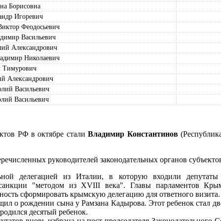
на Борисовна
ндр Игоревич
ктор Феодосьевич
имир Васильевич
ий Александрович
димир Николаевич
 Тимурович
 Александрович
лий Васильевич
ий Васильевич
ектов РФ в октябре стали
Владимир Константинов
(Республик
речисленных руководителей законодательных органов субъекто
ьной делегацией из Италии, в которую входили депутаты 
 санкции "методом из XVIII века". Главы парламентов Кры
ность сформировать крымскую делегацию для ответного визита.
щил о рождении сына у Рамзана Кадырова. Этот ребенок стал д
родился десятый ребенок.
татов вновь избрана на пост председателя Законодательного 