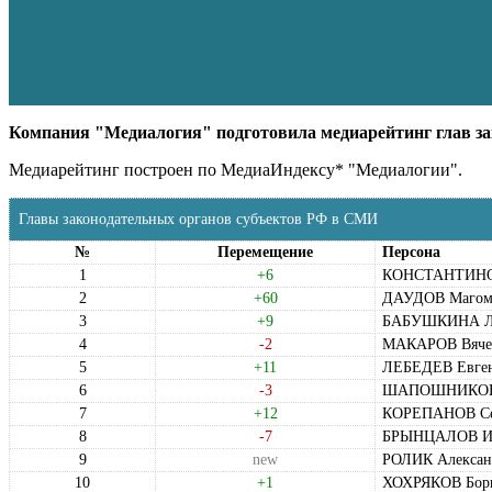
Компания "Медиалогия" подготовила медиарейтинг глав зак
Медиарейтинг построен по МедиаИндексу* "Медиалогии".
Главы законодательных органов субъектов РФ в СМИ
№
Перемещение
Персона
1
+6
КОНСТАНТИНОВ
2
+60
ДАУДОВ Магоме
3
+9
БАБУШКИНА Лю
4
-2
МАКАРОВ Вячес
5
+11
ЛЕБЕДЕВ Евген
6
-3
ШАПОШНИКОВ А
7
+12
КОРЕПАНОВ Сер
8
-7
БРЫНЦАЛОВ Иг
9
new
РОЛИК Алексан
10
+1
ХОХРЯКОВ Бори