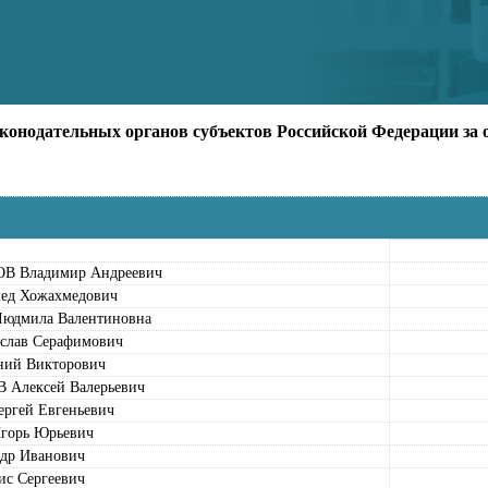
онодательных органов субъектов Российской Федерации за о
 Владимир Андреевич
д Хожахмедович
дмила Валентиновна
лав Серафимович
ий Викторович
лексей Валерьевич
гей Евгеньевич
орь Юрьевич
др Иванович
с Сергеевич