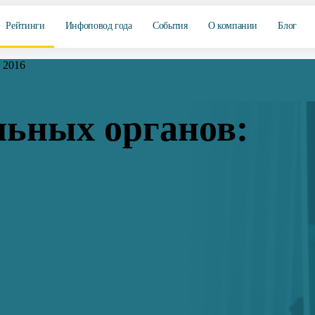
Рейтинги
Инфоповод года
События
О компании
Блог
 2016
льных органов: