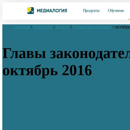
Продукты
Обучение
Главная
/
Рейтинги
/
Власть
/
Главы заксобраний
/
октябрь
Главы законодате
октябрь 2016