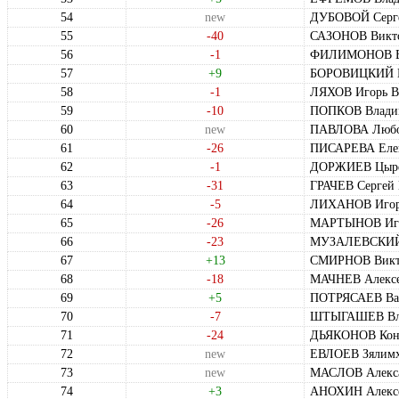
54
new
ДУБОВОЙ Серг
55
-40
САЗОНОВ Викто
56
-1
ФИЛИМОНОВ Ва
57
+9
БОРОВИЦКИЙ М
58
-1
ЛЯХОВ Игорь В
59
-10
ПОПКОВ Влади
60
new
ПАВЛОВА Любов
61
-26
ПИСАРЕВА Елен
62
-1
ДОРЖИЕВ Цыре
63
-31
ГРАЧЕВ Сергей
64
-5
ЛИХАНОВ Игор
65
-26
МАРТЫНОВ Иго
66
-23
МУЗАЛЕВСКИЙ 
67
+13
СМИРНОВ Викт
68
-18
МАЧНЕВ Алексе
69
+5
ПОТРЯСАЕВ Вас
70
-7
ШТЫГАШЕВ Вла
71
-24
ДЬЯКОНОВ Конс
72
new
ЕВЛОЕВ Зялимх
73
new
МАСЛОВ Алекса
74
+3
АНОХИН Алексе