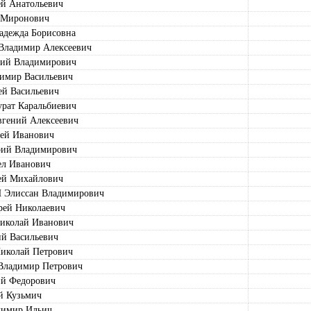
й Анатольевич
 Миронович
дежда Борисовна
ладимир Алексеевич
ий Владимирович
мир Васильевич
й Васильевич
ат Каральбиевич
ений Алексеевич
й Иванович
ий Владимирович
л Иванович
й Михайлович
лиссан Владимирович
ей Николаевич
колай Иванович
 Васильевич
колай Петрович
ладимир Петрович
й Федорович
 Кузьмич
имир Ильич