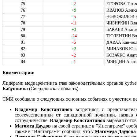
75
-2
ЕГОРОВА Татья
76
+9
ИВАНОВ Алекса
77
-5
НОВОЖИЛОВ Ви
78
-11
ЧИБИРКИН Влад
79
+3
БАКАЕВ Анатол
80
-24
ТЮЛЕНТИН Вла
81
-6
ДАВАА Кан-оол
82
+2
МИНАКОВ Юрий
83
-2
КОЗАЧКО Анато
84
-1
МЯНДИН Анатол
Комментарии:
Лидерами медиарейтинга глав законодательных органов субъ
Бабушкина
(Свердловская область).
СМИ сообщали о следующих основных событиях с участием пе
Владимир Константинов
встретился с представител
соотечественники от санкционной политики, назвав
сотрудничестве.
Владимир Константинов
выразил готов
Магомед Даудов
на своей странице в "Инстаграме" сооб
также в "Инстаграме" сообщил, что у
Магомеда Даудова
Людмила Бабушкина
была единогласным решением депу