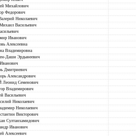
ей Михайлович
р Федорович
лерий Николаевич
ихаил Васильевич
асильевич
мир Иванович
ь Алексеевна
а Владимировна
н-Даши Эрдынеевич
 Иванович
ь Дмитриевич
рь Александрович
Леонид Семенович
ор Владимирович
й Васильевич
илий Николаевич
димир Николаевич
тантин Викторович
ан Султанхамидович
ндр Иванович
й Алексеевич