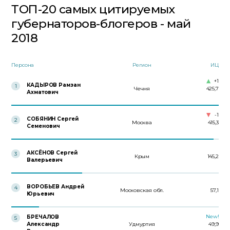
ТОП-20 самых цитируемых
губернаторов-блогеров - май
2018
Персона
Регион
ИЦ
+1
КАДЫРОВ Рамзан
1
Чечня
425,7
Ахматович
-1
СОБЯНИН Сергей
2
Москва
415,3
Семенович
АКСЁНОВ Сергей
3
Крым
145,2
Валерьевич
ВОРОБЬЕВ Андрей
4
Московская обл.
57,1
Юрьевич
New!
БРЕЧАЛОВ
5
Александр
Удмуртия
49,9