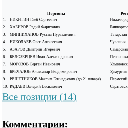
Персоны
Рег
1
.
НИКИТИН Глеб Сергеевич
Нижегород
2
.
ХАБИРОВ Радий Фаритович
Башкортос
3
.
МИННИХАНОВ Рустам Нургалиевич
Татарстан
4
.
НИКОЛАЕВ Олег Алексеевич
Чувашия
5
.
АЗАРОВ Дмитрий Игоревич
Самарская
6
.
БЕЛОЗЕРЦЕВ Иван Александрович
Пензенска
7
.
МОРОЗОВ Сергей Иванович
Ульяновск
8
.
БРЕЧАЛОВ Александр Владимирович
Удмуртия
9
.
РЕШЕТНИКОВ Максим Геннадьевич (до 21 января)
Пермский
10
.
РАДАЕВ Валерий Васильевич
Саратовск
Все позиции (14)
Комментарии: