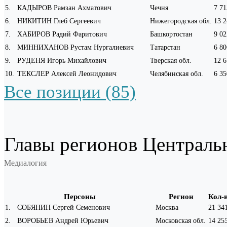
5
.
КАДЫРОВ Рамзан Ахматович
Чечня
7 71
6
.
НИКИТИН Глеб Сергеевич
Нижегородская обл.
13 2
7
.
ХАБИРОВ Радий Фаритович
Башкортостан
9 02
8
.
МИННИХАНОВ Рустам Нургалиевич
Татарстан
6 80
9
.
РУДЕНЯ Игорь Михайлович
Тверская обл.
12 6
10
.
ТЕКСЛЕР Алексей Леонидович
Челябинская обл.
6 35
Все позиции (85)
Главы регионов Централь
Медиалогия
Персоны
Регион
Кол-
1
.
СОБЯНИН Сергей Семенович
Москва
21 34
2
.
ВОРОБЬЕВ Андрей Юрьевич
Московская обл.
14 25