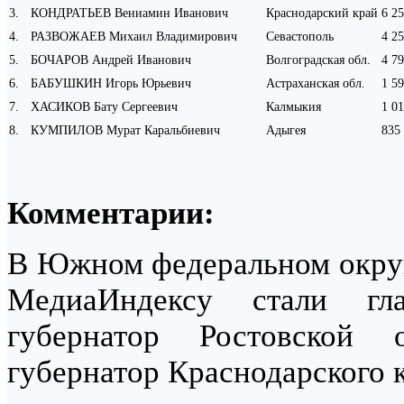
3
.
КОНДРАТЬЕВ Вениамин Иванович
Краснодарский край
6 2
4
.
РАЗВОЖАЕВ Михаил Владимирович
Севастополь
4 2
5
.
БОЧАРОВ Андрей Иванович
Волгоградская обл.
4 7
6
.
БАБУШКИН Игорь Юрьевич
Астраханская обл.
1 5
7
.
ХАСИКОВ Бату Сергеевич
Калмыкия
1 0
8
.
КУМПИЛОВ Мурат Каральбиевич
Адыгея
835
Комментарии:
В Южном федеральном округе
МедиаИндексу стали 
губернатор Ростовской
губернатор Краснодарского 