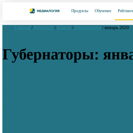
Продукты
Обучение
Рейтинг
Главная
/
Рейтинги
/
Власть
/
Губернаторы
/
январь 2020
Губернаторы: янв