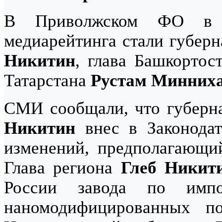
В Приволжском ФО в я
медиарейтинга стали губер
Никитин
, глава Башкортос
Татарстана
Рустам Минних
СМИ сообщали, что губерн
Никитин
внес в Законодат
изменений, предполагающий
Глава региона
Глеб Никит
России завода по импо
наномодифицированных п