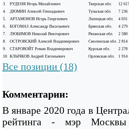
3
.
РУДЕНЯ Игорь Михайлович
Тверская обл.
12 61
4
.
ДЮМИН Алексей Геннадьевич
Тульская обл.
7 236
5
.
АРТАМОНОВ Игорь Георгиевич
Липецкая обл.
4 031
6
.
БОГОМАЗ Александр Васильевич
Брянская обл.
4 279
7
.
ЛЮБИМОВ Николай Викторович
Рязанская обл.
2 580
8
.
ОСТРОВСКИЙ Алексей Владимирович
Смоленская обл.
2 814
9
.
СТАРОВОЙТ Роман Владимирович
Курская обл.
2 278
10
.
КЛЫЧКОВ Андрей Евгеньевич
Орловская обл.
1 914
Все позиции (18)
Комментарии:
В январе 2020 года в Центр
рейтинга - мэр Моск