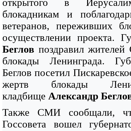
открытого в Иерусали
блокадникам и поблагода
ветеранов, переживших бл
осуществлении проекта. Г
Беглов
поздравил жителей 
блокады Ленинграда. Губ
Беглов посетил Пискаревско
жертв блокады Лени
кладбище
Александр Бегло
Также СМИ сообщали, чт
Госсовета вошел губерна