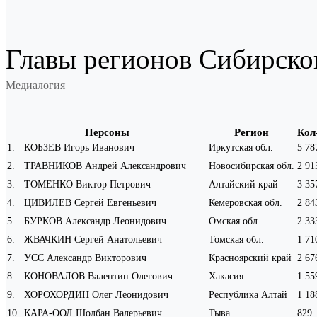
Главы регионов Сибирско
Медиалогия
Персоны
Регион
Кол
1
.
КОБЗЕВ Игорь Иванович
Иркутская обл.
5 78
2
.
ТРАВНИКОВ Андрей Александрович
Новосибирская обл.
2 91
3
.
ТОМЕНКО Виктор Петрович
Алтайский край
3 35
4
.
ЦИВИЛЕВ Сергей Евгеньевич
Кемеровская обл.
2 84
5
.
БУРКОВ Александр Леонидович
Омская обл.
2 33
6
.
ЖВАЧКИН Сергей Анатольевич
Томская обл.
1 71
7
.
УСС Александр Викторович
Красноярский край
2 67
8
.
КОНОВАЛОВ Валентин Олегович
Хакасия
1 55
9
.
ХОРОХОРДИН Олег Леонидович
Республика Алтай
1 18
10
.
КАРА-ООЛ Шолбан Валерьевич
Тыва
829