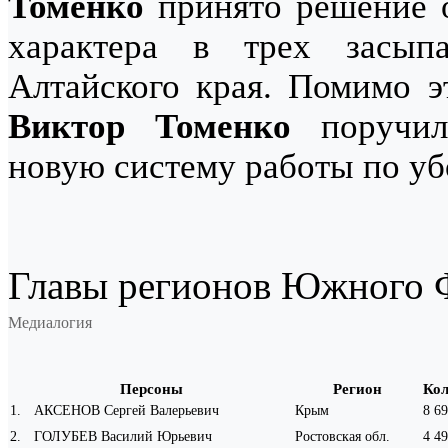
Томенко
принято решение 
характера в трех засы
Алтайского края. Помимо эт
Виктор Томенко
поручил 
новую систему работы по убо
Главы регионов Южного Ф
Медиалогия
Персоны
Регион
Кол
1
.
АКСЕНОВ Сергей Валерьевич
Крым
8 6
2
.
ГОЛУБЕВ Василий Юрьевич
Ростовская обл.
4 4