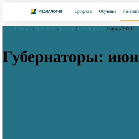
Продукты
Обучение
Рейтинг
Главная
/
Рейтинги
/
Власть
/
Губернаторы
/
июнь 2019
Губернаторы: июн