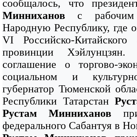
сообщалось, что президе
Минниханов
с рабочим 
Народную Республику, где о
VI Российско-Китайског
провинции Хэйлунцзян
соглашение о торгово-экон
социальном и культурн
губернатор Тюменской обла
Республики Татарстан
Рус
Рустам Минниханов
при
федерального Сабантуя в Но