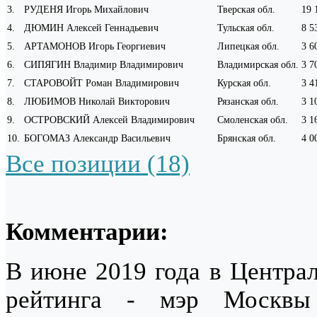
3
.
РУДЕНЯ Игорь Михайлович
Тверская обл.
19 
4
.
ДЮМИН Алексей Геннадьевич
Тульская обл.
8 5
5
.
АРТАМОНОВ Игорь Георгиевич
Липецкая обл.
3 6
6
.
СИПЯГИН Владимир Владимирович
Владимирская обл.
3 7
7
.
СТАРОВОЙТ Роман Владимирович
Курская обл.
3 4
8
.
ЛЮБИМОВ Николай Викторович
Рязанская обл.
3 1
9
.
ОСТРОВСКИЙ Алексей Владимирович
Смоленская обл.
3 1
10
.
БОГОМАЗ Александр Васильевич
Брянская обл.
4 0
Все позиции (18)
Комментарии:
В июне 2019 года в Центра
рейтинга - мэр Моск