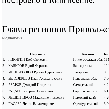
построено в Кингисеппе.
Главы регионов Приволжс
Медиалогия
Персоны
Регион
Ко
1
.
НИКИТИН Глеб Сергеевич
Нижегородская обл.
11 
2
.
ХАБИРОВ Радий Фаритович
Башкортостан
10 
3
.
МИННИХАНОВ Рустам Нургалиевич
Татарстан
9 3
4
.
БЕЛОЗЕРЦЕВ Иван Александрович
Пензенская обл.
7 8
5
.
АЗАРОВ Дмитрий Игоревич
Самарская обл.
4 2
6
.
РАДАЕВ Валерий Васильевич
Саратовская обл.
6 1
7
.
РЕШЕТНИКОВ Максим Геннадьевич
Пермский край
4 2
8
.
ПАСЛЕР Денис Владимирович
Оренбургская обл.
3 0