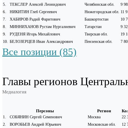
5
.
ТЕКСЛЕР Алексей Леонидович
Челябинская обл.
9 98
6
.
НИКИТИН Глеб Сергеевич
Нижегородская обл.
11 9
7
.
ХАБИРОВ Радий Фаритович
Башкортостан
10 7
8
.
МИННИХАНОВ Рустам Нургалиевич
Татарстан
9 32
9
.
РУДЕНЯ Игорь Михайлович
Тверская обл.
19 1
10
.
БЕЛОЗЕРЦЕВ Иван Александрович
Пензенская обл.
7 80
Все позиции (85)
Главы регионов Централь
Медиалогия
Персоны
Регион
Ко
1
.
СОБЯНИН Сергей Семенович
Москва
22 
2
.
ВОРОБЬЕВ Андрей Юрьевич
Московская обл.
12 