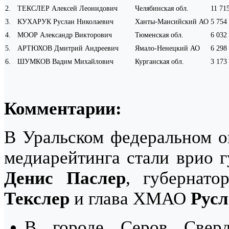
2
.
ТЕКСЛЕР Алексей Леонидович
Челябинская обл.
11 71
3
.
КУХАРУК Руслан Николаевич
Ханты-Мансийский АО
5 754
4
.
МООР Александр Викторович
Тюменская обл.
6 032
5
.
АРТЮХОВ Дмитрий Андреевич
Ямало-Ненецкий АО
6 298
6
.
ШУМКОВ Вадим Михайлович
Курганская обл.
3 173
Комментарии:
В Уральском федеральном о
медиарейтинга стали врио г
Денис Паслер
, губернат
Текслер
и глава ХМАО
Русл
В городе Серов Сверд