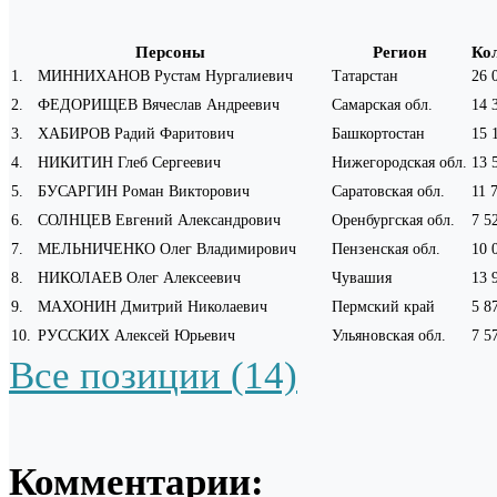
Персоны
Регион
Ко
1
.
МИННИХАНОВ Рустам Нургалиевич
Татарстан
26 
2
.
ФЕДОРИЩЕВ Вячеслав Андреевич
Самарская обл.
14 
3
.
ХАБИРОВ Радий Фаритович
Башкортостан
15 
4
.
НИКИТИН Глеб Сергеевич
Нижегородская обл.
13 
5
.
БУСАРГИН Роман Викторович
Саратовская обл.
11 
6
.
СОЛНЦЕВ Евгений Александрович
Оренбургская обл.
7 5
7
.
МЕЛЬНИЧЕНКО Олег Владимирович
Пензенская обл.
10 
8
.
НИКОЛАЕВ Олег Алексеевич
Чувашия
13 
9
.
МАХОНИН Дмитрий Николаевич
Пермский край
5 8
10
.
РУССКИХ Алексей Юрьевич
Ульяновская обл.
7 5
Все позиции (14)
Комментарии: