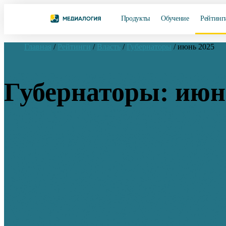
Продукты
Обучение
Рейтинг
Главная
/
Рейтинги
/
Власть
/
Губернаторы
/
июнь 2025
Губернаторы: июн