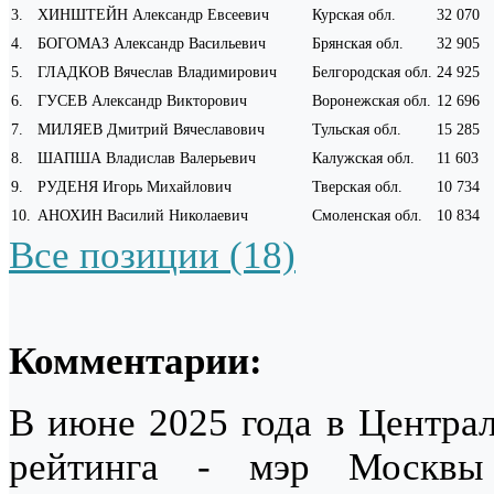
3
.
ХИНШТЕЙН Александр Евсеевич
Курская обл.
32 070
4
.
БОГОМАЗ Александр Васильевич
Брянская обл.
32 905
5
.
ГЛАДКОВ Вячеслав Владимирович
Белгородская обл.
24 925
6
.
ГУСЕВ Александр Викторович
Воронежская обл.
12 696
7
.
МИЛЯЕВ Дмитрий Вячеславович
Тульская обл.
15 285
8
.
ШАПША Владислав Валерьевич
Калужская обл.
11 603
9
.
РУДЕНЯ Игорь Михайлович
Тверская обл.
10 734
10
.
АНОХИН Василий Николаевич
Смоленская обл.
10 834
Все позиции (18)
Комментарии:
В июне 2025 года в Центра
рейтинга - мэр Моск