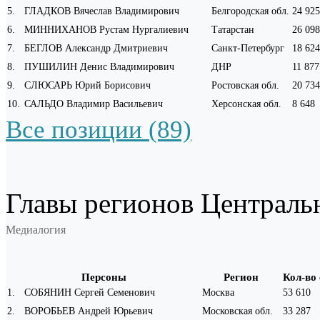
5
.
ГЛАДКОВ Вячеслав Владимирович
Белгородская обл.
24 925
6
.
МИННИХАНОВ Рустам Нургалиевич
Татарстан
26 098
7
.
БЕГЛОВ Александр Дмитриевич
Санкт-Петербург
18 624
8
.
ПУШИЛИН Денис Владимирович
ДНР
11 877
9
.
СЛЮСАРЬ Юрий Борисович
Ростовская обл.
20 734
10
.
САЛЬДО Владимир Васильевич
Херсонская обл.
8 648
Все позиции (89)
Главы регионов Централь
Медиалогия
Персоны
Регион
Кол-во
1
.
СОБЯНИН Сергей Семенович
Москва
53 610
2
.
ВОРОБЬЕВ Андрей Юрьевич
Московская обл.
33 287