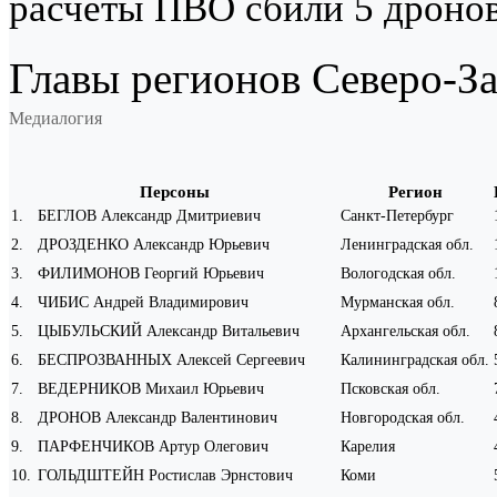
расчеты ПВО сбили 5 дроно
Главы регионов Северо-З
Медиалогия
Персоны
Регион
1
.
БЕГЛОВ Александр Дмитриевич
Санкт-Петербург
2
.
ДРОЗДЕНКО Александр Юрьевич
Ленинградская обл.
3
.
ФИЛИМОНОВ Георгий Юрьевич
Вологодская обл.
4
.
ЧИБИС Андрей Владимирович
Мурманская обл.
5
.
ЦЫБУЛЬСКИЙ Александр Витальевич
Архангельская обл.
6
.
БЕСПРОЗВАННЫХ Алексей Сергеевич
Калининградская обл.
7
.
ВЕДЕРНИКОВ Михаил Юрьевич
Псковская обл.
8
.
ДРОНОВ Александр Валентинович
Новгородская обл.
9
.
ПАРФЕНЧИКОВ Артур Олегович
Карелия
10
.
ГОЛЬДШТЕЙН Ростислав Эрнстович
Коми