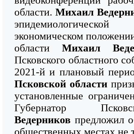
видеоконференции рабоч
области.
Михаил Ведерн
эпидемиологической
экономическом положении
области
Михаил Вед
Псковского областного со
2021-й и плановый перио
Псковской области
призв
установленные ограниче
Губернатор Пск
Ведерников
предложил об
общественных местах не т