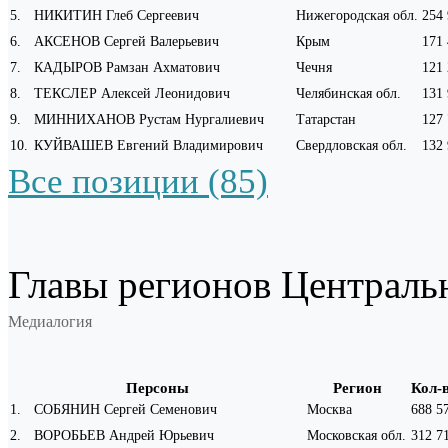
5
.
НИКИТИН Глеб Сергеевич
Нижегородская обл.
254
6
.
АКСЕНОВ Сергей Валерьевич
Крым
171
7
.
КАДЫРОВ Рамзан Ахматович
Чечня
121
8
.
ТЕКСЛЕР Алексей Леонидович
Челябинская обл.
131
9
.
МИННИХАНОВ Рустам Нургалиевич
Татарстан
127
10
.
КУЙВАШЕВ Евгений Владимирович
Свердловская обл.
132
Все позиции (85)
Главы регионов Централь
Медиалогия
Персоны
Регион
Кол-
1
.
СОБЯНИН Сергей Семенович
Москва
688 5
2
.
ВОРОБЬЕВ Андрей Юрьевич
Московская обл.
312 7