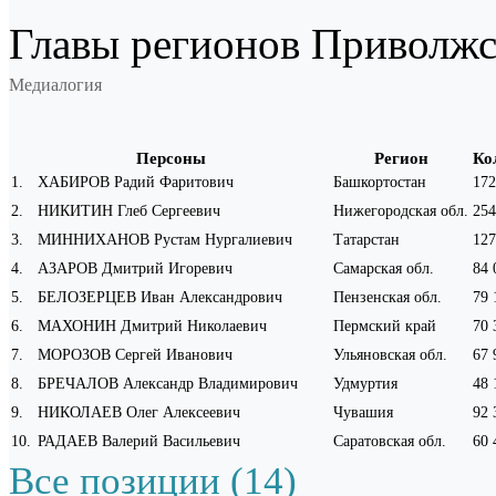
Главы регионов Приволжс
Медиалогия
Персоны
Регион
Ко
1
.
ХАБИРОВ Радий Фаритович
Башкортостан
172
2
.
НИКИТИН Глеб Сергеевич
Нижегородская обл.
254
3
.
МИННИХАНОВ Рустам Нургалиевич
Татарстан
127
4
.
АЗАРОВ Дмитрий Игоревич
Самарская обл.
84 
5
.
БЕЛОЗЕРЦЕВ Иван Александрович
Пензенская обл.
79 
6
.
МАХОНИН Дмитрий Николаевич
Пермский край
70 
7
.
МОРОЗОВ Сергей Иванович
Ульяновская обл.
67 
8
.
БРЕЧАЛОВ Александр Владимирович
Удмуртия
48 
9
.
НИКОЛАЕВ Олег Алексеевич
Чувашия
92 
10
.
РАДАЕВ Валерий Васильевич
Саратовская обл.
60 
Все позиции (14)