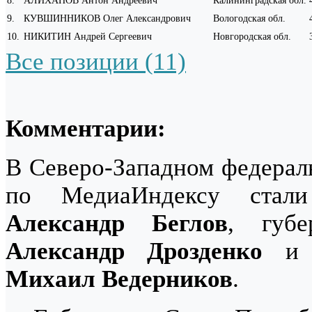
8
.
АЛИХАНОВ Антон Андреевич
Калининградская обл.
9
.
КУВШИННИКОВ Олег Александрович
Вологодская обл.
10
.
НИКИТИН Андрей Сергеевич
Новгородская обл.
Все позиции (11)
Комментарии:
В Северо-Западном федераль
по МедиаИндексу стали 
Александр Беглов
, губе
Александр Дрозденко
и г
Михаил Ведерников
.