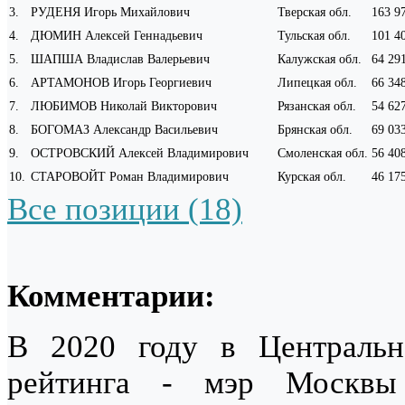
3
.
РУДЕНЯ Игорь Михайлович
Тверская обл.
163 9
4
.
ДЮМИН Алексей Геннадьевич
Тульская обл.
101 4
5
.
ШАПША Владислав Валерьевич
Калужская обл.
64 29
6
.
АРТАМОНОВ Игорь Георгиевич
Липецкая обл.
66 34
7
.
ЛЮБИМОВ Николай Викторович
Рязанская обл.
54 62
8
.
БОГОМАЗ Александр Васильевич
Брянская обл.
69 03
9
.
ОСТРОВСКИЙ Алексей Владимирович
Смоленская обл.
56 40
10
.
СТАРОВОЙТ Роман Владимирович
Курская обл.
46 17
Все позиции (18)
Комментарии:
В 2020 году в Центральн
рейтинга - мэр Моск