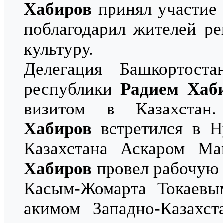
Хабиров
принял участие 
поблагодарил жителей р
культуру.
Делегация Башкортост
республики
Радием Хаб
визитом в Казахстан
Хабиров
встретился в Н
Казахстана Аскаром М
Хабиров
провел рабочую 
Касым-Жомарта Токаев
акимом Западно-Казахст