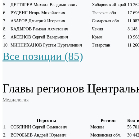
5
.
ДЕГТЯРЕВ Михаил Владимирович
Хабаровский край
10 26
6
.
РУДЕНЯ Игорь Михайлович
Тверская обл.
17 69
7
.
АЗАРОВ Дмитрий Игоревич
Самарская обл.
11 08
8
.
КАДЫРОВ Рамзан Ахматович
Чечня
8 148
9
.
АКСЕНОВ Сергей Валерьевич
Крым
10 96
10
.
МИННИХАНОВ Рустам Нургалиевич
Татарстан
11 26
Все позиции (85)
Главы регионов Централь
Медиалогия
Персоны
Регион
Кол-
1
.
СОБЯНИН Сергей Семенович
Москва
56 70
2
.
ВОРОБЬЕВ Андрей Юрьевич
Московская обл.
30 44