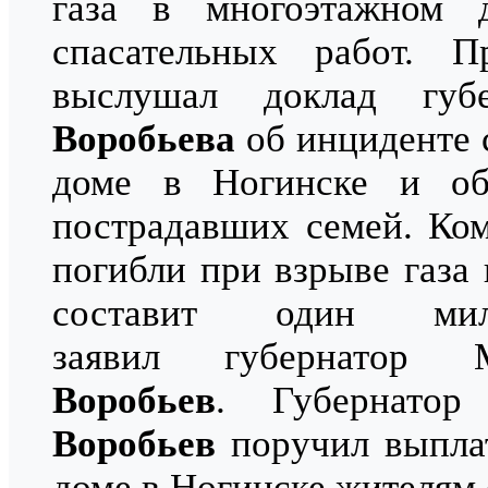
газа в многоэтажном 
спасательных работ. 
выслушал доклад губ
Воробьева
об инциденте 
доме в Ногинске и о
пострадавших семей. Ко
погибли при взрыве газа
составит один ми
заявил губернатор
Воробьев
. Губернато
Воробьев
поручил выплат
доме в Ногинске жителям о