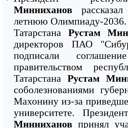
Минниханов
рассказал 
летнюю Олимпиаду-2036. 
Татарстана
Рустам Мин
директоров ПАО "Сибу
подписали соглашен
правительством респу
Татарстана
Рустам Мин
соболезнованиями губер
Махонину из-за приведше
университете. Президе
Минниханов
принял уча