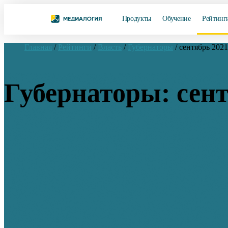
Продукты
Обучение
Рейтинг
Главная
/
Рейтинги
/
Власть
/
Губернаторы
/
сентябрь 2021
Губернаторы: сент