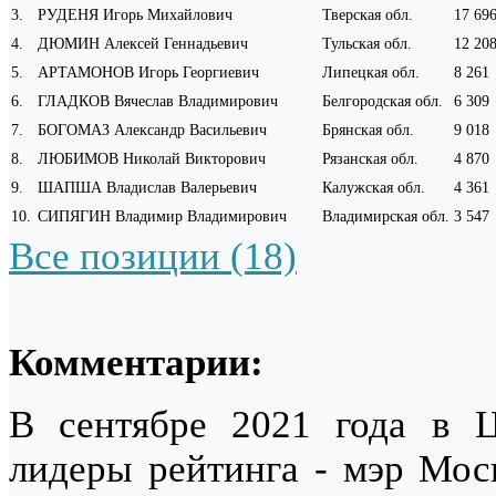
3
.
РУДЕНЯ Игорь Михайлович
Тверская обл.
17 69
4
.
ДЮМИН Алексей Геннадьевич
Тульская обл.
12 20
5
.
АРТАМОНОВ Игорь Георгиевич
Липецкая обл.
8 261
6
.
ГЛАДКОВ Вячеслав Владимирович
Белгородская обл.
6 309
7
.
БОГОМАЗ Александр Васильевич
Брянская обл.
9 018
8
.
ЛЮБИМОВ Николай Викторович
Рязанская обл.
4 870
9
.
ШАПША Владислав Валерьевич
Калужская обл.
4 361
10
.
СИПЯГИН Владимир Владимирович
Владимирская обл.
3 547
Все позиции (18)
Комментарии:
В сентябре 2021 года в Ц
лидеры рейтинга - мэр Мо