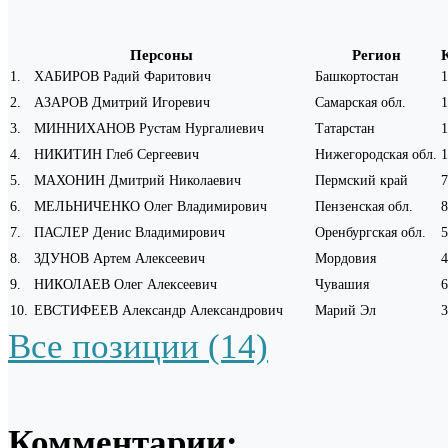
Персоны
Регион
1
.
ХАБИРОВ Радий Фаритович
Башкортостан
1
2
.
АЗАРОВ Дмитрий Игоревич
Самарская обл.
1
3
.
МИННИХАНОВ Рустам Нургалиевич
Татарстан
1
4
.
НИКИТИН Глеб Сергеевич
Нижегородская обл.
1
5
.
МАХОНИН Дмитрий Николаевич
Пермский край
7
6
.
МЕЛЬНИЧЕНКО Олег Владимирович
Пензенская обл.
8
7
.
ПАСЛЕР Денис Владимирович
Оренбургская обл.
5
8
.
ЗДУНОВ Артем Алексеевич
Мордовия
4
9
.
НИКОЛАЕВ Олег Алексеевич
Чувашия
6
10
.
ЕВСТИФЕЕВ Александр Александрович
Марий Эл
3
Все позиции (14)
Комментарии: