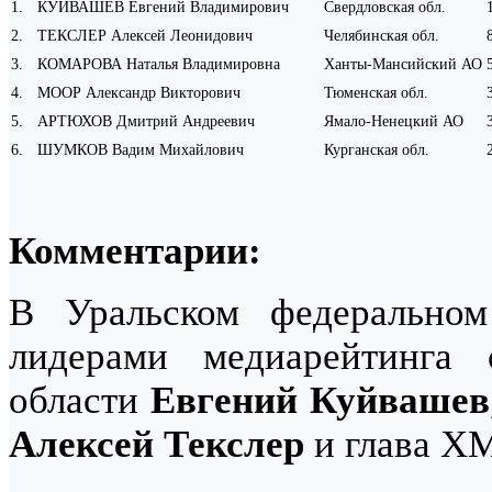
1
.
КУЙВАШЕВ Евгений Владимирович
Свердловская обл.
2
.
ТЕКСЛЕР Алексей Леонидович
Челябинская обл.
3
.
КОМАРОВА Наталья Владимировна
Ханты-Мансийский АО
4
.
МООР Александр Викторович
Тюменская обл.
5
.
АРТЮХОВ Дмитрий Андреевич
Ямало-Ненецкий АО
6
.
ШУМКОВ Вадим Михайлович
Курганская обл.
Комментарии:
В Уральском федеральном
лидерами медиарейтинга 
области
Евгений Куйвашев
Алексей Текслер
и глава 