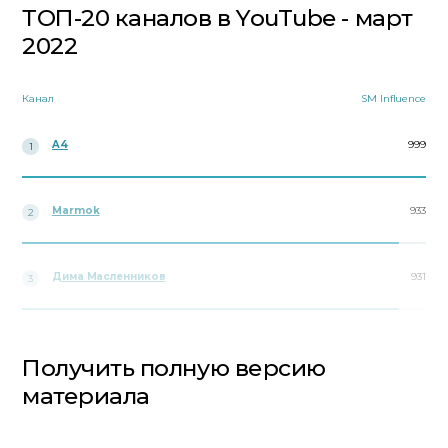
ТОП-20 каналов в YouTube - март
2022
Канал
SM Influence
A4
999
1
Marmok
933
2
Дима Масленников
931
3
Получить полную версию
материала