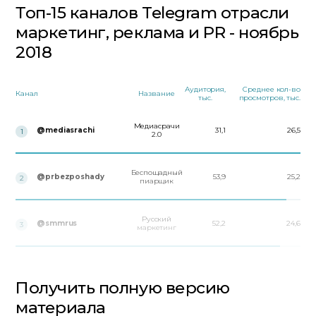
Топ-15 каналов Telegram отрасли
маркетинг, реклама и PR - ноябрь
2018
Аудитория,
Среднее кол-во
Канал
Название
тыс.
просмотров, тыс.
Медиасрачи
@mediasrachi
31,1
26,5
1
2.0
Беспощадный
@prbezposhady
53,9
25,2
2
пиарщик
Русский
@smmrus
52,2
24,6
3
маркетинг
Получить полную версию
материала