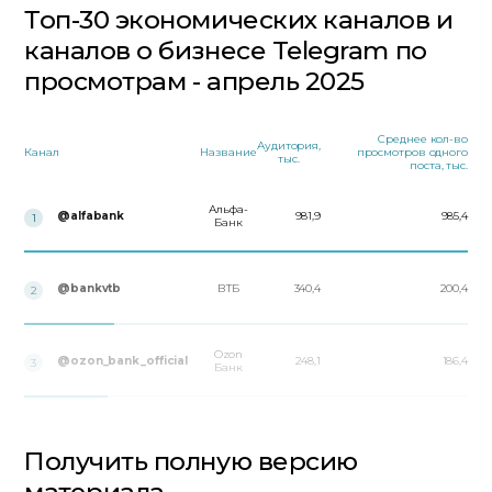
Топ-30 экономических каналов и
каналов о бизнесе Telegram по
просмотрам - апрель 2025
Среднее кол-во
Аудитория,
Канал
Название
просмотров одного
тыс.
поста, тыс.
Альфа-
@alfabank
981,9
985,4
1
Банк
@bankvtb
ВТБ
340,4
200,4
2
Ozon
@ozon_bank_official
248,1
186,4
3
Банк
Получить полную версию