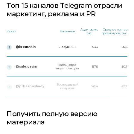
Топ-15 каналов Telegram отрасли
маркетинг, реклама и PR
Аудитория,
Среднее кол-во
Канал
Название
тыс.
просмотров, тыс.
@lobushkin
Лобушкин
58,3
50,8
1
кабачковая
@sale_caviar
157,5
50,7
2
икра по акции
Беспощадный
@prbezposhady
145,4
42,7
3
пиарщик
Получить полную версию
материала