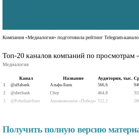
Компания «Медиалогия» подготовила рейтинг Telegram-канало
Топ-20 каналов компаний по просмотрам -
Медиалогия
Канал
Название
Аудитория, тыс.
Ср
1
.
@alfabank
Альфа-Банк
566,6
94
2
.
@sberbank
Сбер
464,8
31
3
.
@Pobedaairlines
Авиакомпания «Победа»
512,2
28
Получить полную версию матери