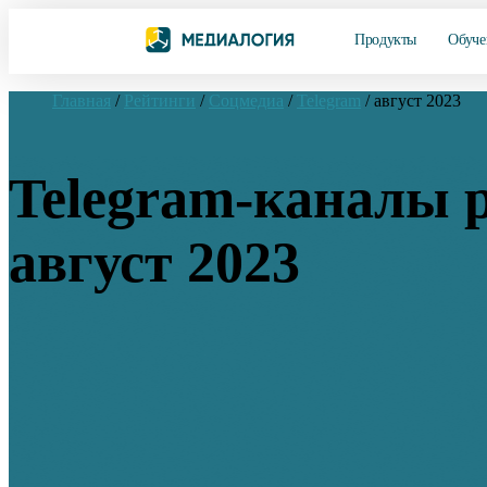
Продукты
Обуче
Главная
/
Рейтинги
/
Соцмедиа
/
Telegram
/
август 2023
Telegram-каналы 
август 2023