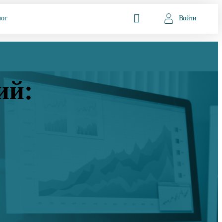
лог
Войти
ий: