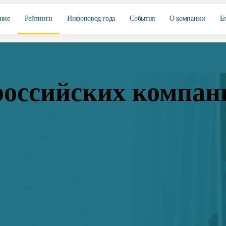
ние
Рейтинги
Инфоповод года
События
О компании
Б
российских компан