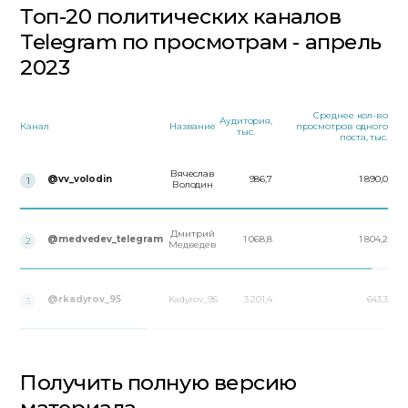
Топ-20 политических каналов
Telegram по просмотрам - апрель
2023
Среднее кол-во
Аудитория,
Канал
Название
просмотров одного
тыс.
поста, тыс.
Вячеслав
@vv_volodin
986,7
1 890,0
1
Володин
Дмитрий
@medvedev_telegram
1 068,8
1 804,2
2
Медведев
@rkadyrov_95
Kadyrov_95
3 201,4
643,3
3
Получить полную версию