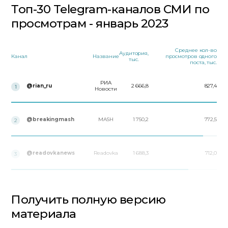
Топ-30 Telegram-каналов СМИ по
просмотрам - январь 2023
Среднее кол-во
Аудитория,
Канал
Название
просмотров одного
тыс.
поста, тыс.
РИА
@rian_ru
2 666,8
827,4
1
Новости
@breakingmash
MASH
1 750,2
772,5
2
@readovkanews
Readovka
1 688,3
712,0
3
Получить полную версию
материала