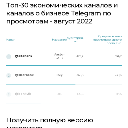
Топ-30 экономических каналов и
каналов о бизнесе Telegram по
просмотрам - август 2022
Среднее кол-во
Аудитория,
Канал
Название
просмотров одного
тыс.
поста, тыс.
Альфа-
@alfabank
475,7
384,7
1
Банк
@sberbank
Сбер
466,3
230,4
2
@bankvtb
ВТБ
196,8
114,5
3
Получить полную версию