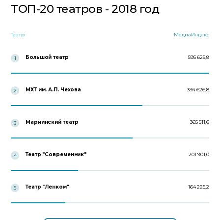
ТОП-20 театров - 2018 год
Театр
МедиаИндекс
Большой театр
595 625,8
1
МХТ им. А.П. Чехова
394 626,8
2
Мариинский театр
365 511,6
3
Театр "Современник"
201 901,0
4
Театр "Ленком"
164 225,2
5