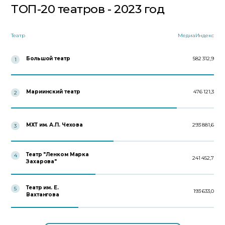
ТОП-20 театров - 2023 год
Театр
МедиаИндекс
Большой театр
582 312,9
1
Мариинский театр
476 121,3
2
МХТ им. А.П. Чехова
293 881,6
3
Театр "Ленком Марка
4
241 452,7
Захарова"
Театр им. Е.
5
193 633,0
Вахтангова