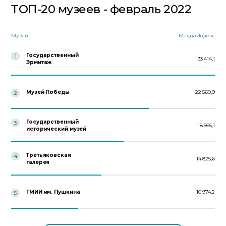
ТОП-20 музеев - февраль 2022
Музей
МедиаИндекс
Государственный
1
33 414,1
Эрмитаж
Музей Победы
22 560,9
2
Государственный
3
18 565,1
исторический музей
Третьяковская
4
14 825,6
галерея
ГМИИ им. Пушкина
10 974,2
5